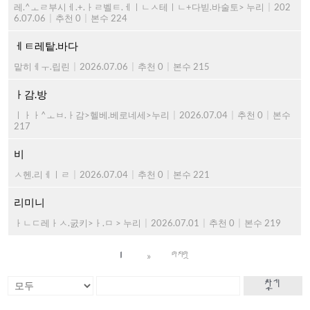
레.^ㅗㄹ부시ㅔ.+.ㅏㄹ벨ㅌ.ㅔㅣㄴㅅ테ㅣㄴ+다빋.바술토> 누리
|
202
6.07.06
|
추천 0
|
본수 224
ㅔㅌ레탙.바다
맡히ㅔㅜ.립린
|
2026.07.06
|
추천 0
|
본수 215
ㅏ감.방
ㅣㅏㅏ^ㅗㅂ.ㅏ감>헬베.베로네세>누리
|
2026.07.04
|
추천 0
|
본수
217
비
ㅅ헨.리ㅔㅣㄹ
|
2026.07.04
|
추천 0
|
본수 221
리미니
ㅏㄴㄷ레ㅏㅅ.굸키>ㅏ.ㅁ > 누리
|
2026.07.01
|
추천 0
|
본수 219
»
1
마지막
찾기