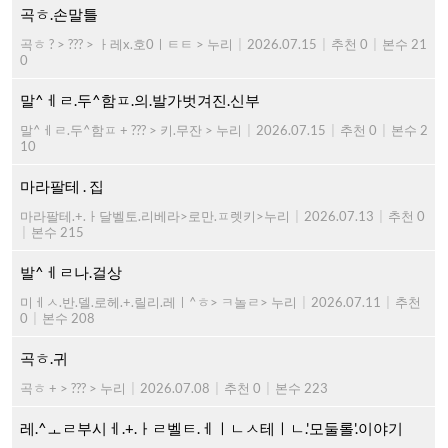
곡ㅎ.손말틀
곡ㅎ ? > ??? > ㅏ레x.호0ㅣㅌㅌ > 누리
|
2026.07.15
|
추천 0
|
본수 21
0
말^ㅔㄹ.두^함ㅍ.의.발가벗겨진.신부
말^ㅔㄹ.두^함ㅍ + ??? > 키.무잔 > 누리
|
2026.07.15
|
추천 0
|
본수 2
10
마라팔테 . 집
마라팔테.+.ㅏ달벨토.리베라>로만.ㅍ렛키>누리
|
2026.07.13
|
추천 0
|
본수 215
발^ㅔㄹ나.걸상
미ㅔㅅ.반.델.로헤.+.릴리.레ㅣ^ㅎ> ㅋ놀ㄹ> 누리
|
2026.07.11
|
추천
0
|
본수 208
곡ㅎ.귀
곡ㅎ + > ??? > 누리
|
2026.07.08
|
추천 0
|
본수 223
레.^ㅗㄹ부시ㅔ.+.ㅏㄹ벨ㅌ.ㅔㅣㄴㅅ테ㅣㄴ.'모둘롤'.이야기