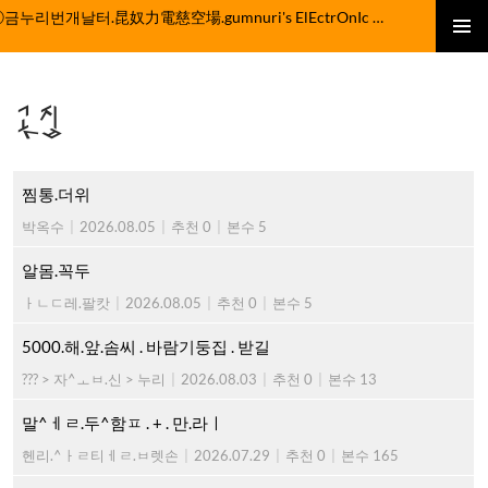
컨
ⓒ금누리번개날터.昆奴力電慈空場.gumnuri's ElEctrOnIc fActOrY
텐
주 메뉴
츠
로
곳집
건
너
뛰
기
찜통.더위
박옥수
|
2026.08.05
|
추천 0
|
본수 5
알몸.꼭두
ㅏㄴㄷ레.팔캇
|
2026.08.05
|
추천 0
|
본수 5
5000.해.앞.솜씨 . 바람기둥집 . 받길
??? > 자^ㅗㅂ.신 > 누리
|
2026.08.03
|
추천 0
|
본수 13
말^ㅔㄹ.두^함ㅍ . + . 만.라ㅣ
헨리.^ㅏㄹ티ㅔㄹ.ㅂ렛손
|
2026.07.29
|
추천 0
|
본수 165