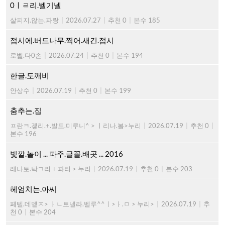
0ㅣㄹ리.벨기넬
살피지.않는.파랑
|
2026.07.27
|
추천 0
|
본수 185
접시에.버드나무.찍어.새긴.접시
로벭.다0손
|
2026.07.24
|
추천 0
|
본수 194
한글.도깨비
안상수
|
2026.07.19
|
추천 0
|
본수 199
춤추는.집
ㅍ란ㅋ.겧리.+.발도.미루니^ > ㅣ리나.봌>누리
|
2026.07.19
|
추천 0
|
본수 196
빛깔.놀이 ... 파주.글꼴.배곳 ... 2016
레나토.탁ㄱ리 + 파티 > 누리
|
2026.07.19
|
추천 0
|
본수 203
헤엄치는.아씨
페텔.데멭ㅈ> ㅏㄴ토넬라.벨루^^ㅣ>ㅏ.ㅁ > 누리>
|
2026.07.19
|
추
천 0
|
본수 204