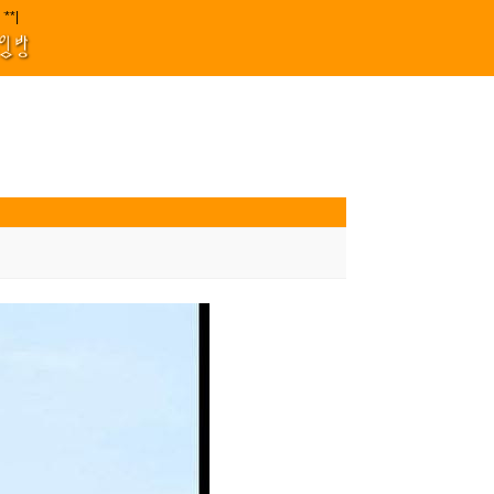
원 김효정 금드레 임형모 양동열 안길재 김성태 이율 유성민 손윤희 이은미 민원
////||||****||||
1
모임방