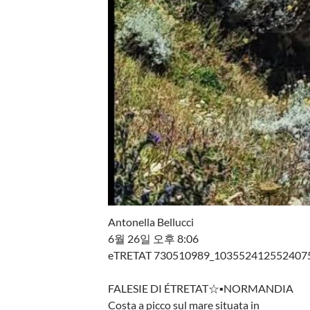
Antonella Bellucci
6월 26일 오후 8:06
eTRETAT 730510989_1035524125524075
FALESIE DI ÉTRETAT☆▪︎NORMANDIA
Costa a picco sul mare situata in