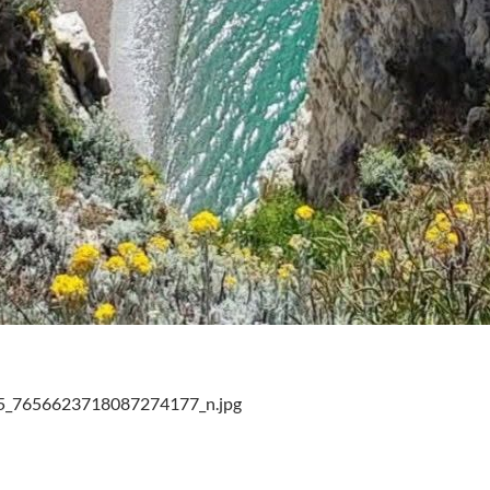
_7656623718087274177_n.jpg