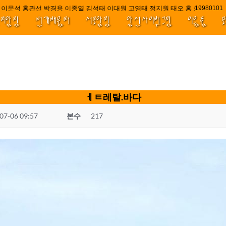
문석 홍관선 박경용 이종열 김석태 이대원 고영태 정지원 태오 홍 최윤호 백지
1998010
널리알림
번개배움터
서로알림
앞선사이벗그림
이음줄
ㅔㅌ레탙.바다
07-06 09:57
본수
217