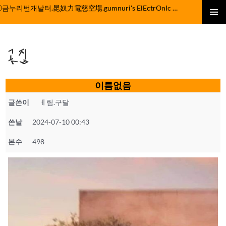
컨
ⓒ금누리번개날터.昆奴力電慈空場.gumnuri's ElEctrOnIc fActOrY
텐
주 메뉴
츠
로
곳집
건
너
뛰
이름없음
기
글쓴이
ㅔ림.구달
쓴날
2024-07-10 00:43
본수
498