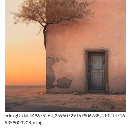
erim gUrdal 449676264_25950729167906738_410214716
5359003208_n.jpg