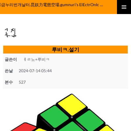
컨
ⓒ금누리번개날터.昆奴力電慈空場.gumnuri's ElEctrOnIc fActOrY
텐
주 메뉴
츠
로
곳집
건
너
뛰
루비ㅋ.설기
기
글쓴이
ㅔㄹ노+루비ㅋ
쓴날
2024-07-14 05:44
본수
527