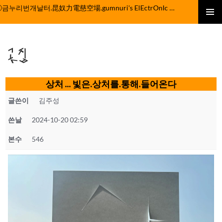
컨
ⓒ금누리번개날터.昆奴力電慈空場.gumnuri's ElEctrOnIc fActOrY
텐
주 메뉴
츠
로
곳집
건
너
뛰
상처 ... 빛은.상처를.통해.들어온다
기
글쓴이
김주성
쓴날
2024-10-20 02:59
본수
546