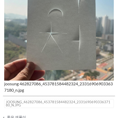
joosung 462827086_453781584482324_23316906903363
7180_n.jpg
JOOSUNG_462827086_453781584482324_2331690690336371
80_N.JPG
«
좋은.셈풀이