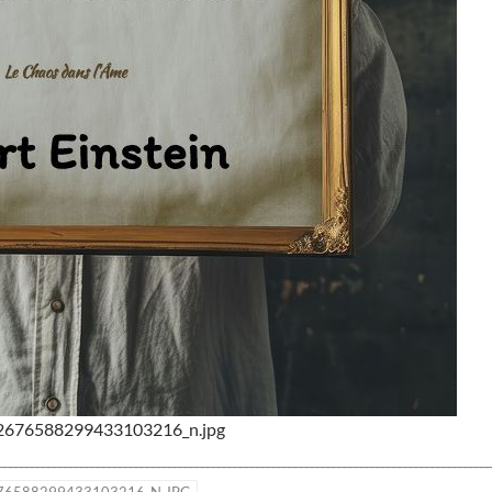
2676588299433103216_n.jpg