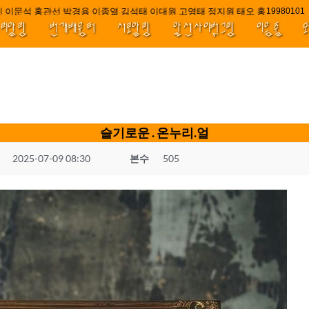
 이문석 홍관선 박경용 이종열 김석태 이대원 고영태 정지원 태오 홍 최윤호 백
////||||*
1998010
널리알림
번개배움터
서로알림
앞선사이벗그림
이음줄
슬기로운 . 온누리.얼
2025-07-09 08:30
본수
505