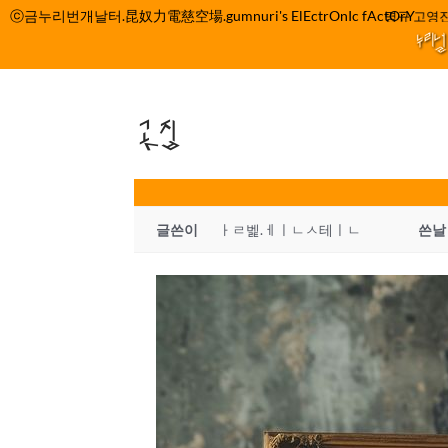
컨
ⓒ금누리번개날터.昆奴力電慈空場.gumnuri's ElEctrOnIc fActOrY
박정관 조명규 고영진
텐
누리
츠
로
건
곳집
너
뛰
기
글쓴이
ㅏㄹ벭.ㅔㅣㄴㅅ테ㅣㄴ
쓴날