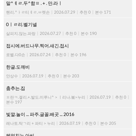
말^ㅔㄹ.두^함ㅍ . + . 만.라ㅣ
헨리.^ㅏㄹ티ㅔㄹ.ㅂ렛손
|
2026.07.29
|
추천 0
|
본수 171
0ㅣㄹ리.벨기넬
살피지.않는.파랑
|
2026.07.27
|
추천 0
|
본수 190
접시에.버드나무.찍어.새긴.접시
로벭.다0손
|
2026.07.24
|
추천 0
|
본수 196
한글.도깨비
안상수
|
2026.07.19
|
추천 0
|
본수 203
춤추는.집
ㅍ란ㅋ.겧리.+.발도.미루니^ > ㅣ리나.봌>누리
|
2026.07.19
|
추천 0
|
본수 197
빛깔.놀이 ... 파주.글꼴.배곳 ... 2016
레나토.탁ㄱ리 + 파티 > 누리
|
2026.07.19
|
추천 0
|
본수 205
헤엄치는.아씨