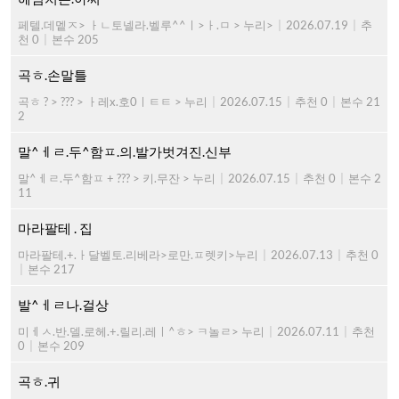
페텔.데멭ㅈ> ㅏㄴ토넬라.벨루^^ㅣ>ㅏ.ㅁ > 누리>
|
2026.07.19
|
추
천 0
|
본수 205
곡ㅎ.손말틀
곡ㅎ ? > ??? > ㅏ레x.호0ㅣㅌㅌ > 누리
|
2026.07.15
|
추천 0
|
본수 21
2
말^ㅔㄹ.두^함ㅍ.의.발가벗겨진.신부
말^ㅔㄹ.두^함ㅍ + ??? > 키.무잔 > 누리
|
2026.07.15
|
추천 0
|
본수 2
11
마라팔테 . 집
마라팔테.+.ㅏ달벨토.리베라>로만.ㅍ렛키>누리
|
2026.07.13
|
추천 0
|
본수 217
발^ㅔㄹ나.걸상
미ㅔㅅ.반.델.로헤.+.릴리.레ㅣ^ㅎ> ㅋ놀ㄹ> 누리
|
2026.07.11
|
추천
0
|
본수 209
곡ㅎ.귀