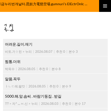
컨
ⓒ금누리번개날터.昆奴力電慈空場.gumnuri's ElEctrOnIc fActOrY
텐
주 메뉴
츠
로
곳집
건
너
뛰
기
어려운.길이.재기
비토.가ㅏ린 > 누리
|
2026.08.07
|
추천 0
|
본수 3
찜통.더위
박옥수
|
2026.08.05
|
추천 0
|
본수 8
알몸.꼭두
ㅏㄴㄷ레.팔캇
|
2026.08.05
|
추천 0
|
본수 9
5000.해.앞.솜씨 . 바람기둥집 . 받길
??? > 자^ㅗㅂ.신 > 누리
|
2026.08.03
|
추천 0
|
본수 17