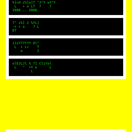
%]cH z%]o]7 ^J^Y wY^Y
L + o LT 7 7
2000 .. 2006
7^ z%] 2 %YL]
-+ + o 7 L
D7
zJzY77Y7Y Dl^
L + L+ T
o 2
olEJLJl % 7] ClzYol
L ^ +Y o L
L