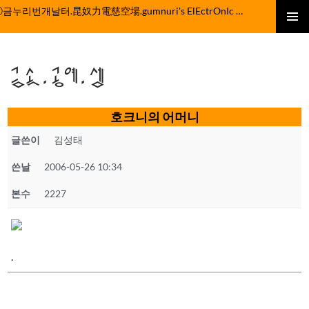
컨
ⓒ금누리번개날터.昆奴力電慈空場.gumnuri's ElEctrOnIc fActOrY
텐
주 메뉴
츠
로
금속.공예.셈
건
너
뛰
호크니의 어머니
기
글쓴이
김성태
쓴날
2006-05-26 10:34
본수
2227
.