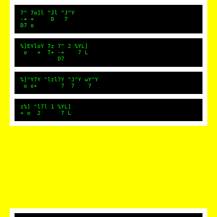
7^ 7o]l ^Jl ^J^Y
-+ + D 7
D7 o
%]EYloY 7z 7^ 2 %YL]
o + T+ -+ 7 L
D7
%]^Y7Y ^lzl7Y ^J^Y wY^Y
o o+ 7 7 7
z%] ^l7l 1 %YL]
+ o 2 7 L