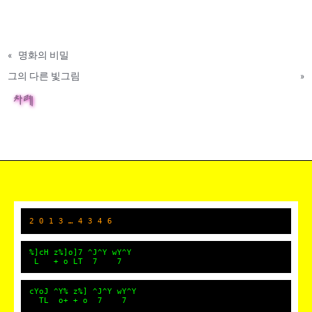
«
명화의 비밀
그의 다른 빛그림
»
차례
2 0 1 3 … 4 3 4 6
%]cH z%]o]7 ^J^Y wY^Y
L + o LT 7 7
cYoJ ^Y% z%] ^J^Y wY^Y
TL o+ + o 7 7