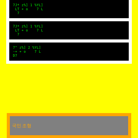
7J* z%] 1 %YL]
LT + o 7 L
7
7J* z%] 1 %YL]
LT + o 7 L
7
7^ z%] 2 %YL]
-+ + o 7 L
D7
국민.조형