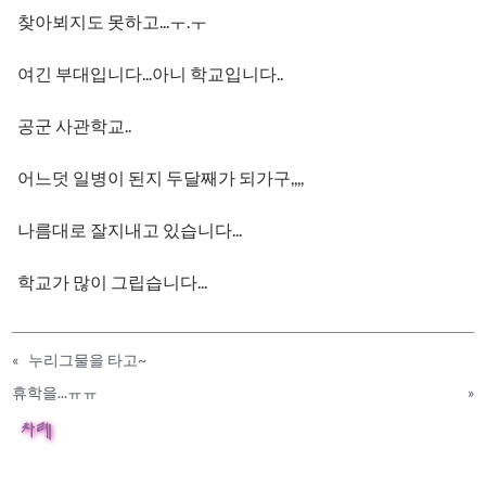
찾아뵈지도 못하고...ㅜ.ㅜ
여긴 부대입니다...아니 학교입니다..
공군 사관학교..
어느덧 일병이 된지 두달째가 되가구,,,,
나름대로 잘지내고 있습니다...
학교가 많이 그립습니다...
«
누리그물을 타고~
휴학을...ㅠㅠ
»
차례