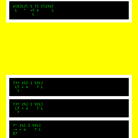
olEJLJl % 7] ClzYol
L ^ +Y o L
L
7J* z%] 1 %YL]
LT + o 7 L
7
7J* z%] 1 %YL]
LT + o 7 L
7
7^ z%] 2 %YL]
-+ + o 7 L
D7