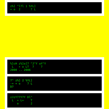
z%] ^l7l 1 %YL]
+ o 2 7 L
%]cH z%]o]7 ^J^Y wY^Y
L + o LT 7 7
2000 .. 2006
7^ z%] 2 %YL]
-+ + o 7 L
D7
zJzY77Y7Y Dl^
L + L+ T
o 2