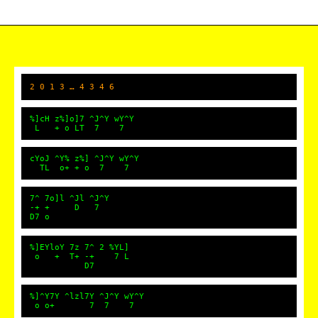
2 0 1 3 … 4 3 4 6
%]cH z%]o]7 ^J^Y wY^Y
L + o LT 7 7
cYoJ ^Y% z%] ^J^Y wY^Y
TL o+ + o 7 7
7^ 7o]l ^Jl ^J^Y
-+ + D 7
D7 o
%]EYloY 7z 7^ 2 %YL]
o + T+ -+ 7 L
D7
%]^Y7Y ^lzl7Y ^J^Y wY^Y
o o+ 7 7 7