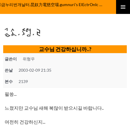
컨
ⓒ금누리번개날터.昆奴力電慈空場.gumnuri's ElEctrOnIc fActOrY
텐
주 메뉴
츠
로
금속.조형.2
건
너
뛰
교수님 건강하십니까..?
기
글쓴이
위형우
쓴날
2003-02-09 21:35
본수
2139
필씅...
느졌지만 교수님 새해 복많이 받으시길 바랍니다..
여전히 건강하신지...