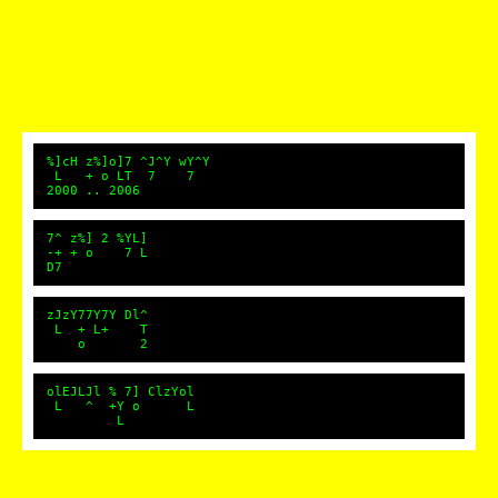
%]cH z%]o]7 ^J^Y wY^Y
L + o LT 7 7
2000 .. 2006
7^ z%] 2 %YL]
-+ + o 7 L
D7
zJzY77Y7Y Dl^
L + L+ T
o 2
olEJLJl % 7] ClzYol
L ^ +Y o L
L