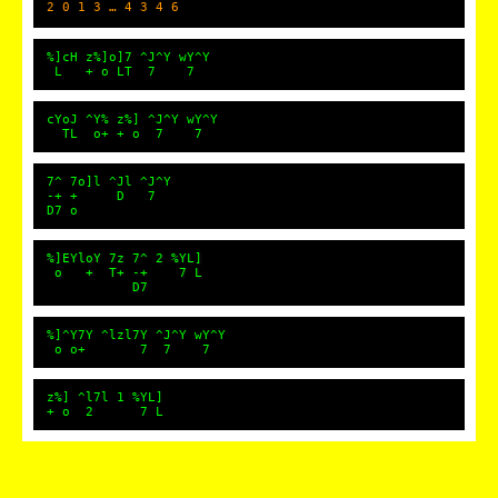
2 0 1 3 … 4 3 4 6
%]cH z%]o]7 ^J^Y wY^Y
L + o LT 7 7
cYoJ ^Y% z%] ^J^Y wY^Y
TL o+ + o 7 7
7^ 7o]l ^Jl ^J^Y
-+ + D 7
D7 o
%]EYloY 7z 7^ 2 %YL]
o + T+ -+ 7 L
D7
%]^Y7Y ^lzl7Y ^J^Y wY^Y
o o+ 7 7 7
z%] ^l7l 1 %YL]
+ o 2 7 L