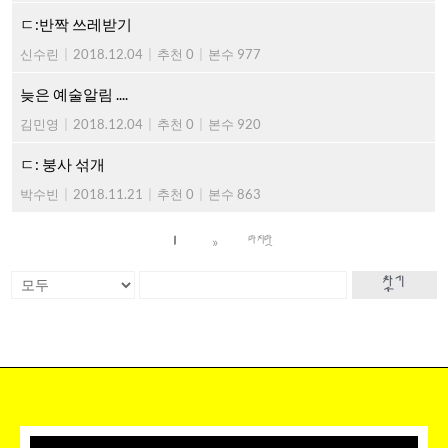
ㄷ:반짝 쓰레받기
신수린
|
2018.12.04
|
추천 0
|
본수 977
늦은 예술알림 ....
김민영
|
2018.12.04
|
추천 0
|
본수 920
ㄷ: 붕사 섞개
박수빈
|
2018.11.21
|
추천 0
|
본수 863
»
1
마지막
찾기