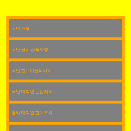
국민.조형
국민.공예.금속조형
국민.현대미술의이해
국민.대학원.논문지도
홍익.대학원.현대조각