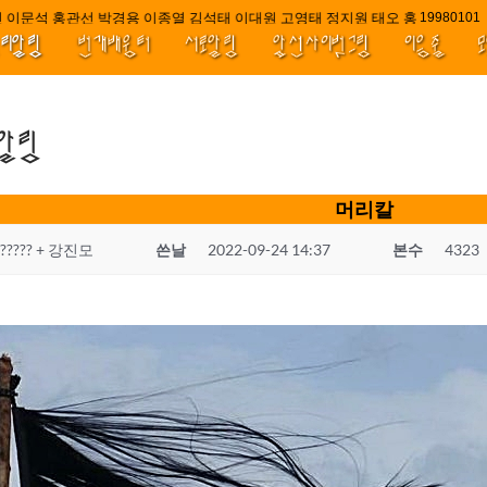
 이문석 홍관선 박경용 이종열 김석태 이대원 고영태 정지원 태오 홍 최윤호 백
////||||*
1998010
널리알림
번개배움터
서로알림
앞선사이벗그림
이음줄
.알림
머리칼
?????? + 강진모
쓴날
2022-09-24 14:37
본수
4323