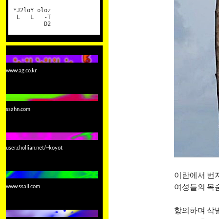
*J2loY oloz
L L -T
D2
www.ag.co.kr
ssahn.com
user.chollian.net/~koyot
이란에서 번
여성들의 목숨
www.ssall.com
항의하며 삭