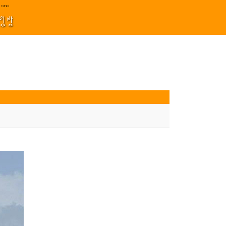
지원 김효정 금드레 임형모 양동열 안길재 김성태 이율 유성민 손윤희 이은미 민
***||||
1
모임방