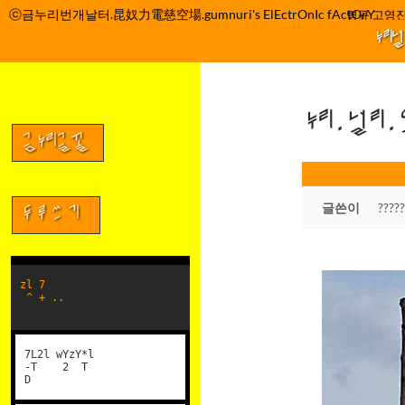
컨
ⓒ금누리번개날터.昆奴力電慈空場.gumnuri's ElEctrOnIc fActOrY
박정관 조명규 고영진
텐
누리
츠
로
건
누리.널리
너
뛰
금누리글꼴
기
글쓴이
????
두루쓰기
zl 7
^ + ..
7L2l wYzY*l
-T 2 T
D