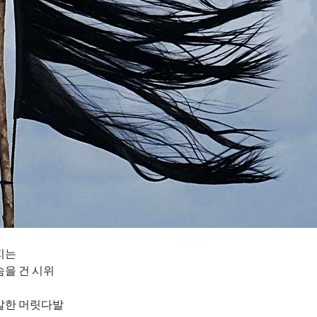
지는
을 건 시위
발한 머릿다발