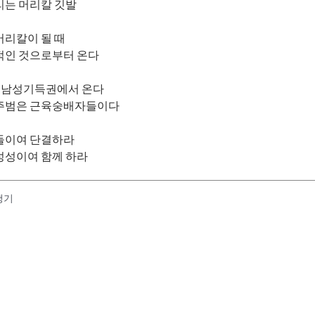
리는 머리칼 깃발
머리칼이 될 때
적인 것으로부터 온다
인)남성기득권에서 온다
주범은 근육숭배자들이다
들이여 단결하라
성성이여 함께 하라
행기