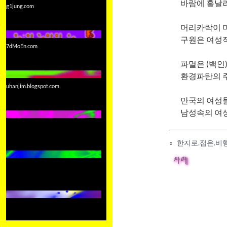
바람에 흩날
g1jung.com
머리카락이 
구원은 여성
7dMoEn.com
파멸은 (백
환경파탄의 
uhanjim.blogspot.com
만국의 여성
남성속의 여
«
한지로.접은.비
차례