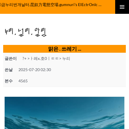
컨
ⓒ금누리번개날터.昆奴力電慈空場.gumnuri's ElEctrOnIc fActOrY
텐
주 메뉴
츠
로
누리.널리.알림
건
너
뛰
맑은 . 쓰레기 ...
기
글쓴이
?+ >ㅏ레x.호0ㅣㅌㅌ> 누리
쓴날
2025-07-20 02:30
본수
4565