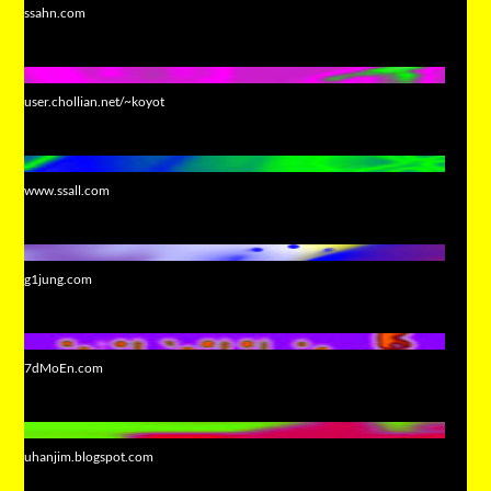
ssahn.com
user.chollian.net/~koyot
www.ssall.com
g1jung.com
7dMoEn.com
uhanjim.blogspot.com