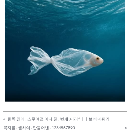
«
한쪽.안에 . 스무여덟.이나.친 . 번개 .마라^ㅏㅣ보.베네줴라
꼭지를 . 셈하여 . 만들어낸 . 1234567890
»