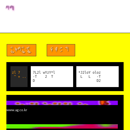
차례
금누리글꼴
두루쓰기
zl 7
7L2l wYzY*l
*J2loY oloz
^ + ..
-T 2 T
L L -T
D
D2
www.ag.co.kr