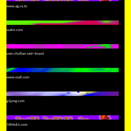
www.ag.co.kr
ssahn.com
user.chollian.net/~koyot
www.ssall.com
g1jung.com
7dMoEn.com