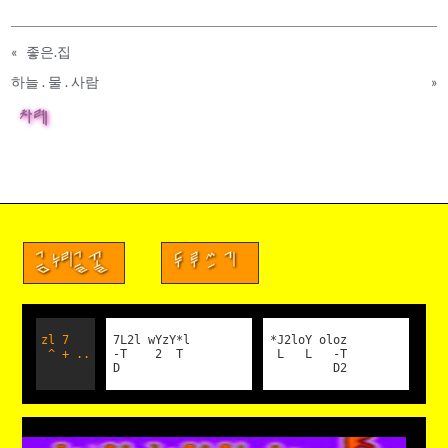
«
좋은.집
하늘 . 물 . 사람
»
차례
금누리글꼴
두루쓰기
zl 7
7L2l wYzY*l
*J2loY oloz
^ + ..
-T 2 T
L L -T
D
D2