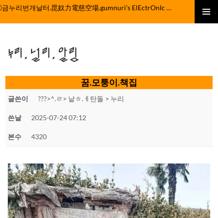
컨
ⓒ금누리번개날터.昆奴力電慈空場.gumnuri's ElEctrOnIc fActOrY
텐
주 메뉴
츠
로
누리.널리.알림
건
너
뛰
꿈.모퉁이.책집
기
글쓴이
???>^.ㄹ> 낱ㅎ.ㅔ탄돌 > 누리
쓴날
2025-07-24 07:12
본수
4320