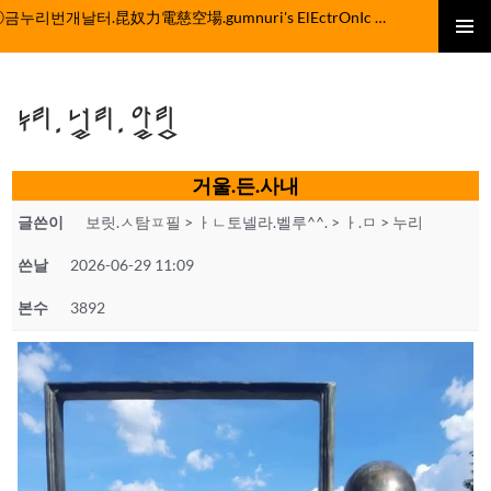
컨
ⓒ금누리번개날터.昆奴力電慈空場.gumnuri's ElEctrOnIc fActOrY
텐
주 메뉴
츠
로
누리.널리.알림
건
너
뛰
거울.든.사내
기
글쓴이
보릿.ㅅ탐ㅍ필 > ㅏㄴ토넬라.벨루^^. > ㅏ.ㅁ > 누리
쓴날
2026-06-29 11:09
본수
3892