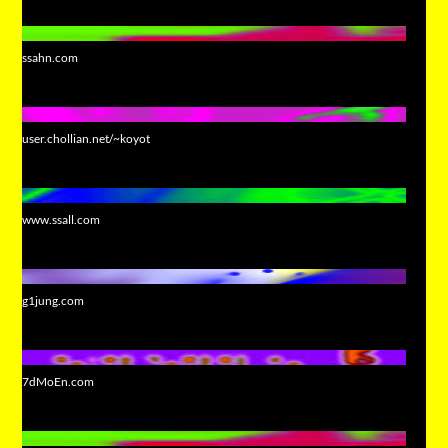
ssahn.com
user.chollian.net/~koyot
www.ssall.com
g1jung.com
7dMoEn.com