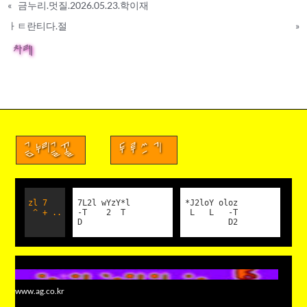
«
금누리.멋질.2026.05.23.학이재
ㅏㅌ란티다.절
»
차례
금누리글꼴
두루쓰기
zl 7
7L2l wYzY*l
*J2loY oloz
^ + ..
-T 2 T
L L -T
D
D2
www.ag.co.kr