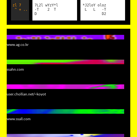
zl 7
7L2l wYzY*l
*J2loY oloz
^ + ..
-T 2 T
L L -T
D
D2
www.ag.co.kr
ssahn.com
user.chollian.net/~koyot
www.ssall.com