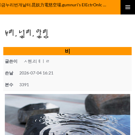
컨
ⓒ금누리번개날터.昆奴力電慈空場.gumnuri's ElEctrOnIc fActOrY
텐
주 메뉴
츠
로
누리.널리.알림
건
너
뛰
비
기
글쓴이
ㅅ헨.리ㅔㅣㄹ
쓴날
2026-07-04 16:21
본수
3391