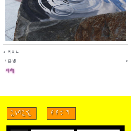
«
리미니
ㅏ감.방
»
차례
금누리글꼴
두루쓰기