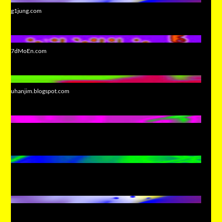
g1jung.com
7dMoEn.com
uhanjim.blogspot.com