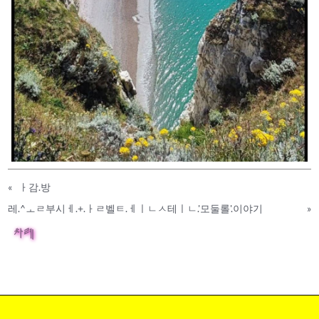
«
ㅏ감.방
레.^ㅗㄹ부시ㅔ.+.ㅏㄹ벨ㅌ.ㅔㅣㄴㅅ테ㅣㄴ.'모둘롤'.이야기
»
차례