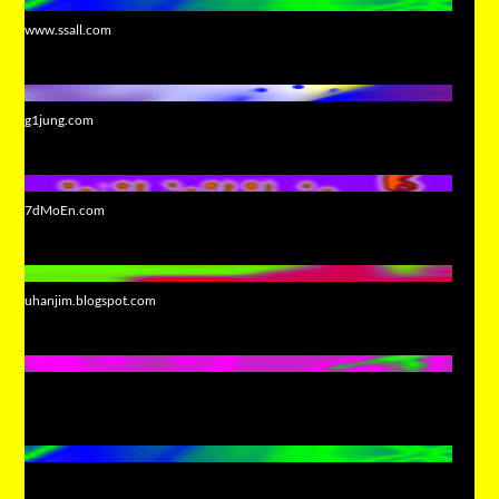
www.ssall.com
g1jung.com
7dMoEn.com
uhanjim.blogspot.com