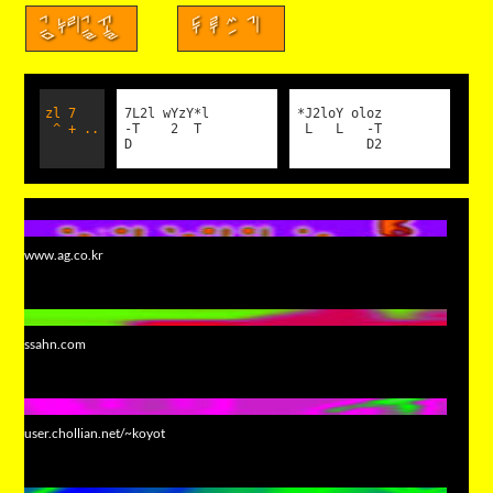
금누리글꼴
두루쓰기
zl 7
7L2l wYzY*l
*J2loY oloz
^ + ..
-T 2 T
L L -T
D
D2
www.ag.co.kr
ssahn.com
user.chollian.net/~koyot