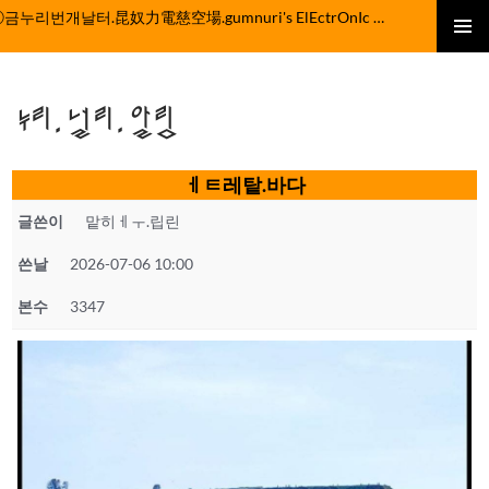
컨
ⓒ금누리번개날터.昆奴力電慈空場.gumnuri's ElEctrOnIc fActOrY
텐
주 메뉴
츠
로
누리.널리.알림
건
너
뛰
ㅔㅌ레탙.바다
기
글쓴이
맡히ㅔㅜ.립린
쓴날
2026-07-06 10:00
본수
3347