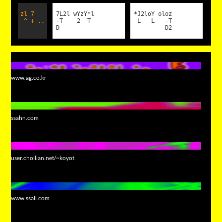
zl 7
7L2l wYzY*l
*J2loY oloz
^ + ..
-T 2 T
L L -T
D
D2
www.ag.co.kr
ssahn.com
user.chollian.net/~koyot
www.ssall.com