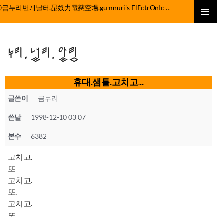
컨
ⓒ금누리번개날터.昆奴力電慈空場.gumnuri's ElEctrOnIc fActOrY
텐
주 메뉴
츠
로
누리.널리.알림
건
너
뛰
휴대.샘틀.고치고...
기
글쓴이
금누리
쓴날
1998-12-10 03:07
본수
6382
고치고.
또.
고치고.
또.
고치고.
또.