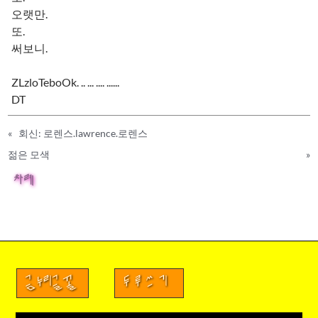
오랫만.
또.
써보니.
ZLzloTeboOk. .. ... .... ......
DT
«
회신: 로렌스.lawrence.로렌스
젊은 모색
»
차례
금누리글꼴
두루쓰기