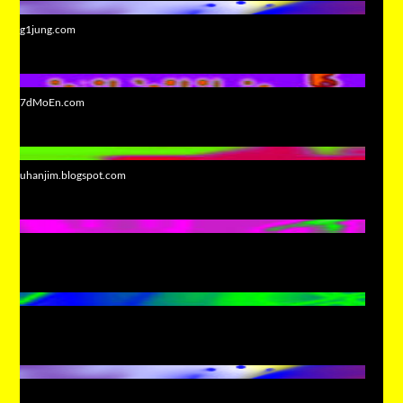
g1jung.com
7dMoEn.com
uhanjim.blogspot.com