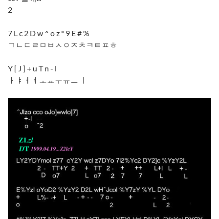
2
7 L c 2 D w ^ o z * 9 E # %
ㄱㄴㄷㄹㅁㅂㅅㅇㅈㅊㅋㅌㅍㅎ
Y [ J ] + u T n - l
ㅏㅑㅓㅕㅗㅛㅜㅠㅡ ㅣ