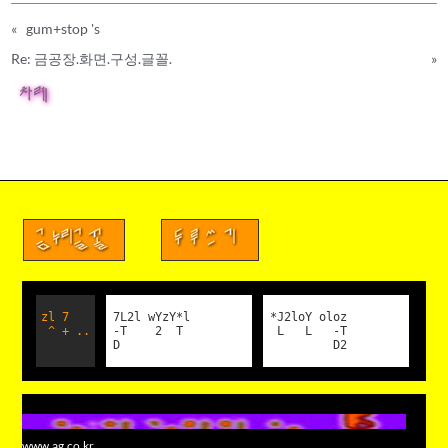
«
gum+stop 's
Re: 금공장.화면.구성.글꼴.
»
차례
금누리글꼴
두루쓰기
zl 7
7L2l wYzY*l
*J2loY oloz
^ + ..
-T 2 T
L L -T
D
D2
www.ag.co.kr