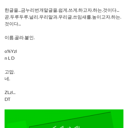
한글을...금누리번개말글을.쉽게.쓰게.하고자.하는.것이다...
곧.두루두루.널리.우리말과.우리글.쓰임새를.높이고자.하는.
것이다...
이름.골라.붙인.
o%Yzl
n L D
고맙.
네.
ZLzl...
DT