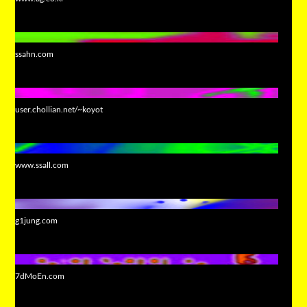
ssahn.com
user.chollian.net/~koyot
www.ssall.com
g1jung.com
7dMoEn.com