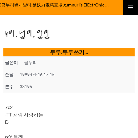
컨
ⓒ금누리번개날터.昆奴力電慈空場.gumnuri's ElEctrOnIc fActOrY
텐
주 메뉴
츠
로
누리.널리.알림
건
너
뛰
두루.두루쓰기...
기
글쓴이
금누리
쓴날
1999-04-16 17:15
본수
33196
7c2
-TT 처럼 사랑하는
D
ccY 들께...