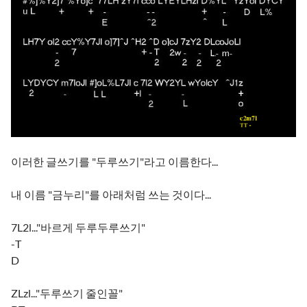
이러한 글쓰기를 "두루쓰기"라고 이름한다...
내 이름 "금누리"를 아래처럼 쓰는 것이다...
7L2l..."바르게 두루두루쓰기"
-T
D
ZLzl..."두루쓰기 줄인꼴"