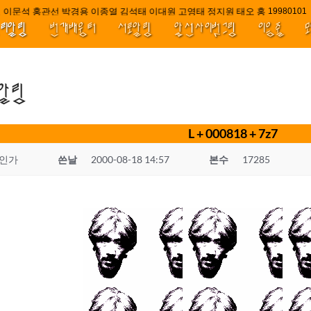
 이문석 홍관선 박경용 이종열 김석태 이대원 고영태 정지원 태오 홍 최윤호 백
////||||*
1998010
널리알림
번개배움터
서로알림
앞선사이벗그림
이음줄
.알림
L + 000818 + 7z7
인가
쓴날
2000-08-18 14:57
본수
17285