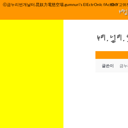
컨
ⓒ금누리번개날터.昆奴力電慈空場.gumnuri's ElEctrOnIc fActOrY
박정관 조명규 고영진
user.chollian.ne
텐
누리
츠
로
건
www.ssall.com
누리.널리
너
뛰
기
g1jung.com
글쓴이
금누
7dMoEn.com
uhanjim.blogspo