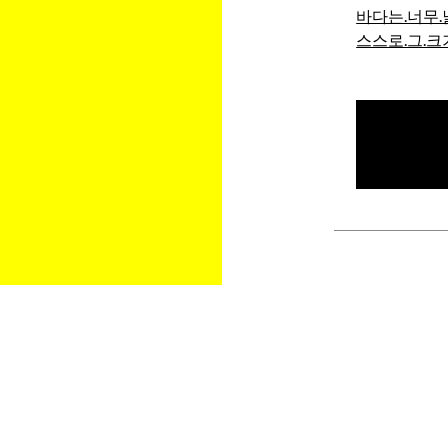
바다는.너무.넓
스스로.그.크기