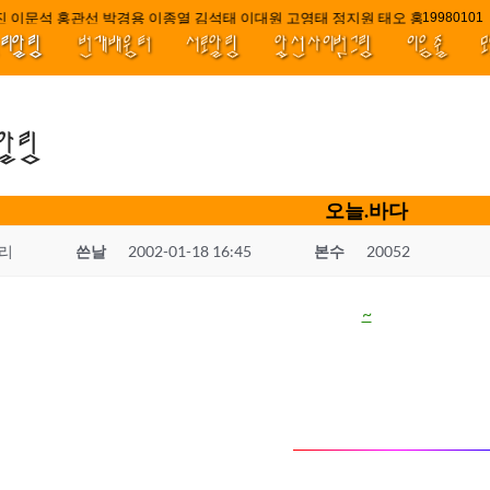
 이문석 홍관선 박경용 이종열 김석태 이대원 고영태 정지원 태오 홍 최윤호 백
////|
1998010
t/~koyot
널리알림
번개배움터
서로알림
앞선사이벗그림
이음줄
.알림
오늘.바다
리
쓴날
2002-01-18 16:45
본수
20052
~
t.com