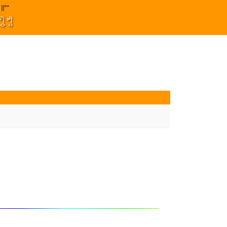
지원 김효정 금드레 임형모 양동열 안길재 김성태 이율 유성민 손윤희 이은미 
|||****||||
1
모임방