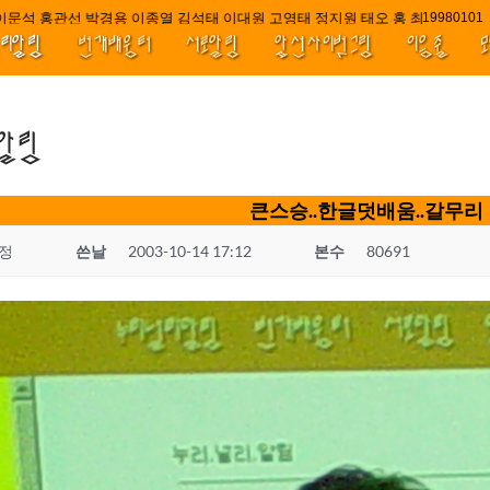
석 홍관선 박경용 이종열 김석태 이대원 고영태 정지원 태오 홍 최윤호 백지원
/
1998010
널리알림
번개배움터
서로알림
앞선사이벗그림
이음줄
.알림
큰스승..한글덧배움..갈무리
정
쓴날
2003-10-14 17:12
본수
80691