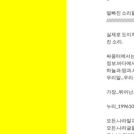
얼빠진 소리들
///////////////
실제로 도이치
진 소리.
싸움터에서는.
정보.바다에서.
하늘과.땅과.
우리말...우리글
가장...뛰어난.
누리_19961
모든.나라말과
모든.나라글들.