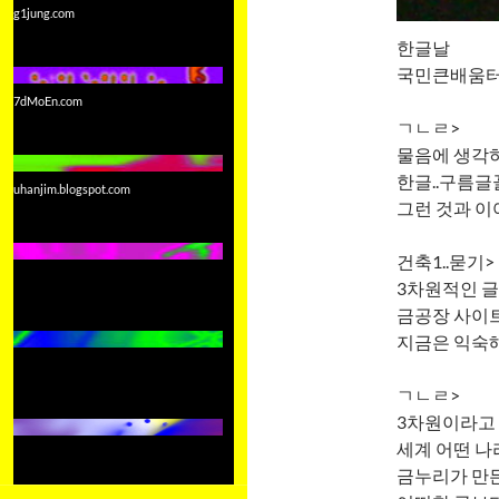
g1jung.com
한글날
국민큰배움터
7dMoEn.com
ㄱㄴㄹ>
물음에 생각하
한글..구름글
uhanjim.blogspot.com
그런 것과 이
건축1..묻기>
3차원적인 글
금공장 사이트
지금은 익숙해
ㄱㄴㄹ>
3차원이라고 
세계 어떤 나
금누리가 만든