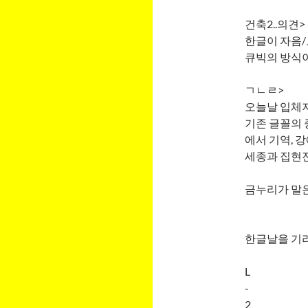
건축2..의견>
한글이 자음/
큐빅의 방식이
ㄱㄴㄹ>
오늘날 입체지
기존 글꼴의 
에서 기역, 강에
세종과 집현전
금누리가 말은
한글날을 기리며
L
-
2