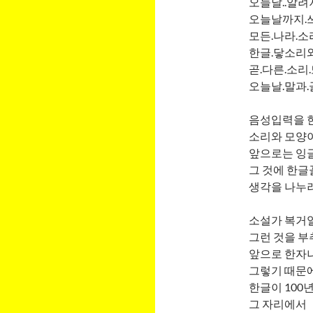
오늘날..알려져
오늘날까지.쓰
모든.나라.소
한글.닿소리와
곧.다른.소리.
오늘날.말과.
음성입력을 
소리와 모양이
앞으로는 잉
그 것에 한글
생각을 나누려
소설가 복거일
그런 것을 부
앞으로 한자나
그렇기 때문에
한글이 100
그 자리에서