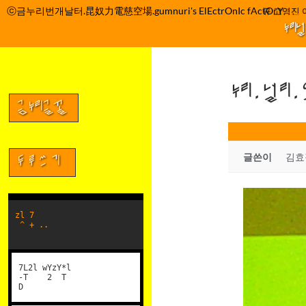
컨
ⓒ금누리번개날터.昆奴力電慈空場.gumnuri's ElEctrOnIc fActOrY
박정관 조명규 고영진 이문
텐
누리
츠
로
건
누리.널리
너
뛰
금누리글꼴
기
글쓴이
김효
두루쓰기
zl 7
^ + ..
7L2l wYzY*l
-T 2 T
D