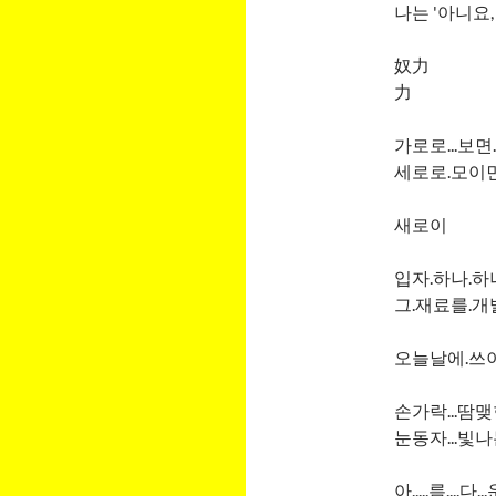
나는 '아니요
奴力
力
가로로...보면.
세로로.모이면.
새로이
입자.하나.하나
그.재료를.개발
오늘날에.쓰이
손가락...땀맺힌
눈동자...빛나
아.....름....다...운