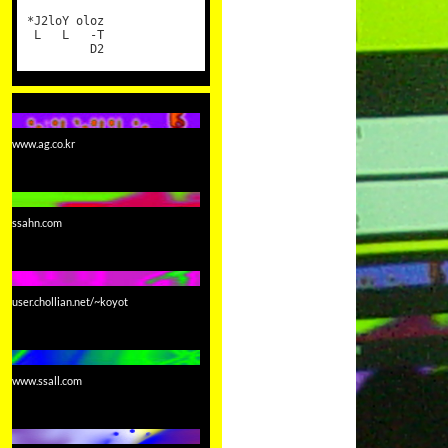
*J2loY oloz
L L -T
D2
www.ag.co.kr
ssahn.com
user.chollian.net/~koyot
www.ssall.com