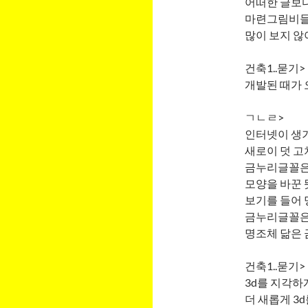
어떠한 글보다
마련그림비들
많이 보지 않
건축1..묻기>
개발된 때가 
ㄱㄴㄹ>
인터넷이 생기
새로이 덧 고
금누리글꼴은
모양을 바꾼 
보기를 들어 
금누리글꼴은 
명조체 닮은 
건축1..묻기>
3d를 지각하
더 새롭게 3