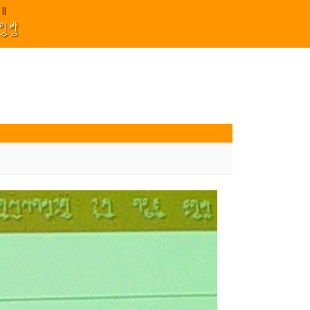
 김효정 금드레 임형모 양동열 안길재 김성태 이율 유성민 손윤희 이은미 민원기
///||||****||||
1
모임방