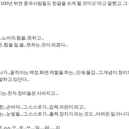
, 100년 뒤면 중국사람들도 한글을 쓰게 될 것이오'라고 말했고, 그
..노비의.힘을..뜻하고...
.힘쓸.일.을...뜻하는.것이.되겠다...
가...움직이는.액정.화면.역할을.하는...인쇄.물감...그.개념이.정리되
하고.있단다...
는.전자.장비들은.사라지고...
...손바닥...그.스스로가...입력.자판이.되고...
는...눈빛들...그.스스로가...출력.장치가.되는.것도...어려운.일.아니다
..o.o..으...로...쓰.....일......테.......지