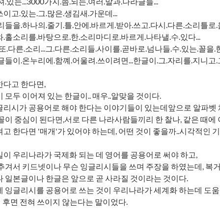
.있는...3000가지.쯤.되는.여러.말과.나라글들...
이고.있는.그.많은.생김새.가운데...
리들을.하나의.줄기.틀.안에.바르게.받아.쓰고.다시.다른.소리틀로
.홀소리를.바탕으로.한.소리마디로.바르게.나타낼.수.있다...
또.다른.소리...그.다른.소리들.사이를.곧바로.넘나들.수.있는.꼴을.
글들이.온누리에.함꼐.어울려.쓰이려면...한글이.그.자리를.지니고.그
한다고 한다면,
 모두 이어져 있는 한글이.. 매우..알맞을 것이다.
글리시가 공용어로 해야 한다는 이야기들이 있는데앞으로 알파벳 체
꼴이 중심이 된다면,서로 다른 나라사람들끼리 한 찰나, 같은 때에 
고 한다면 '매개'가 있어야 하는데, 어떤 것이 좋을까..시각적인 
이 우리나라가 국제화 되는 데 영어를 공용어로 써야 하고,
추겨서 키드넷이나 무슨 잉글리시들을 쓰며 주장을 하였는데, 복거
 일본글이나 한글은 앞으로 곧 사라질 것이라는 것이다.
 잉글리시를 공용어로 쓰는 것이 우리나라가 세계화 하는데 도움
년 후면 전혀 쓰이지 않는다는 말이었다.