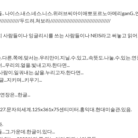
.. 나이스.내스.네스.니스.위러브씨아이애뽀포르노아메리ganG..엔
////////////////두드려.쳐보라///////////////////////////////////////
 사람들이나 잉글리시를 쓰는 사람들이나 NEIS라고 써놓고 읽어보
다른.쪽에.맞서는.우리만이.지닐.수.있고,.속뜻도.나눌.수.있는.연
..우리의.얼을.빛내고자.한다면...
사람이.일궈내는.삶을.누리고자.한다면...
...지키며...키우기...
연장은...한글...
027.문자의세계.125x361x75센티미터.홍익대.현대미술관.있음.
.
..그.가운데.한글이.있다...