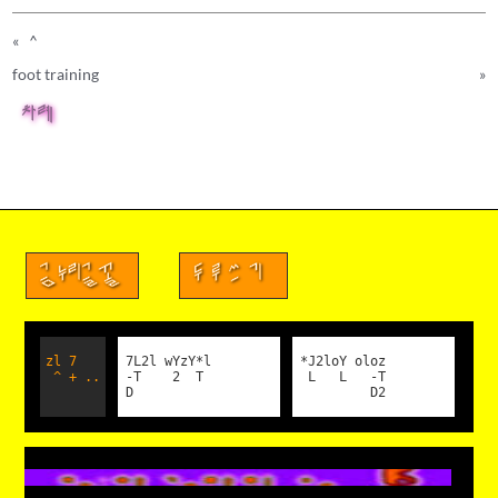
«
^
foot training
»
차례
금누리글꼴
두루쓰기
zl 7
7L2l wYzY*l
*J2loY oloz
^ + ..
-T 2 T
L L -T
D
D2