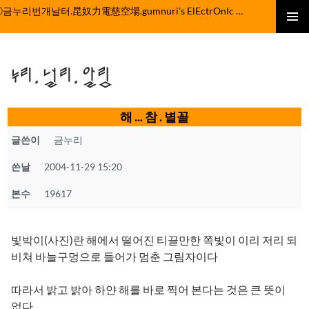
컨
ⓒ금누리번개날터.昆奴力電慈空場.gumnuri's ElEctrOnIc fActOrY
텐
주 메뉴
츠
로
누리.널리.알림
건
너
뛰
해 ... 참 . 별꼴
기
글쓴이
금누리
쓴날
2004-11-29 15:20
본수
19617
빛박이(사진)란 해에서 떨어진 티끌만한 쪽빛이 이리 저리 되
비쳐 바늘구멍으로 들어가 멈춘 그림자이다
따라서 밝고 밝아 하얀 해를 바로 찍어 본다는 것은 큰 뜻이
없다