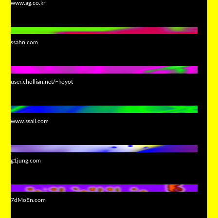
www.ag.co.kr
ssahn.com
user.chollian.net/~koyot
www.ssall.com
g1jung.com
7dMoEn.com