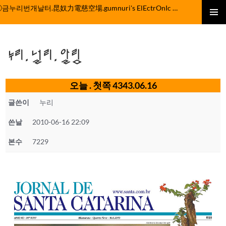
컨
ⓒ금누리번개날터.昆奴力電慈空場.gumnuri's ElEctrOnIc fActOrY
텐
주 메뉴
츠
로
누리.널리.알림
건
너
뛰
오늘 . 첫쪽 4343.06.16
기
글쓴이
누리
쓴날
2010-06-16 22:09
본수
7229