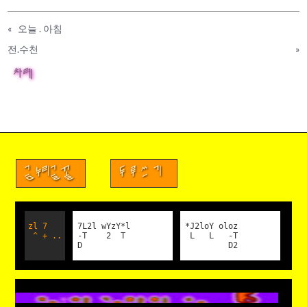
«
오늘 . 아침
전.수천
»
차례
금누리글꼴
두루쓰기
zl 7
7L2l wYzY*l
*J2loY oloz
^ + ..
-T 2 T
L L -T
D
D2