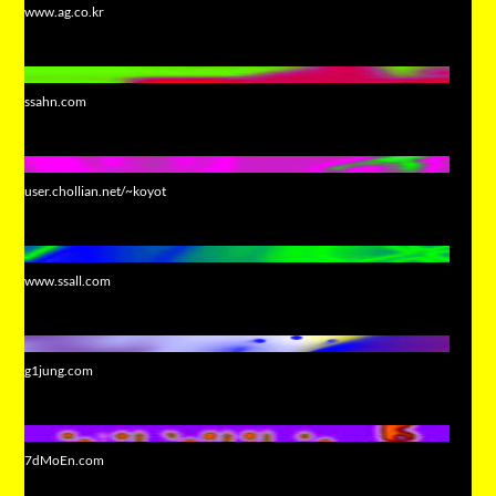
www.ag.co.kr
ssahn.com
user.chollian.net/~koyot
www.ssall.com
g1jung.com
7dMoEn.com