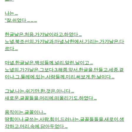
나는 ...
"잘.쉬었다 ... ... ...
한글날은.처음.가갸날이라고.하였다 ...
노녘.북조선의.가갸날과.마녘.남한에서.기리는.가갸날은.다
르다 ...
마녘.한글날은.백성들께.널리.알린.날이고 ...
노녘의.가갸날은.그보다.3.해쯤.앞서.한글을.만들고.세종.곁
이나.그.둘레에.있는.사람들께.미리.써보게.한.날이다 ...
그날.나는.쉬기만.한.것은.아니다 ...
새로운.글꼴들을.머리에.떠올리기도.하였다 ...
움직이는.글꼴이나...
땅힘이나.글쓰는.사람.힘이.드러나는.글꼴들들을.새로이.생
각하고.머리.속에.담아두었다 ...