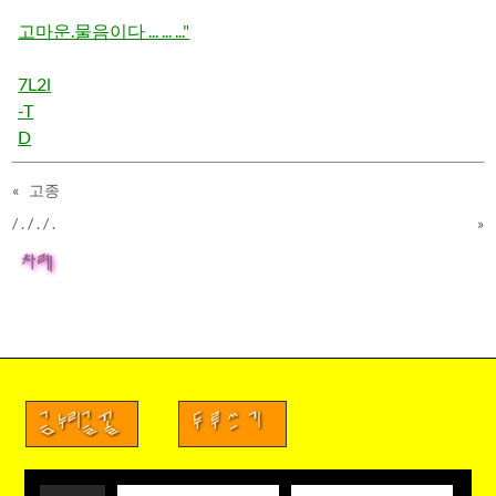
고마운.물음이다 ... ... ..."
7L2l
-T
D
«
고종
/ . / . / .
»
차례
금누리글꼴
두루쓰기