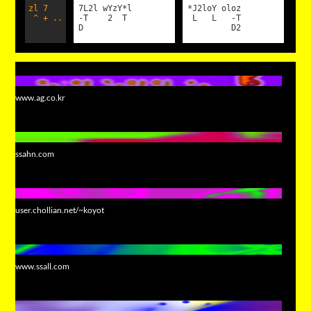
zl 7
7L2l wYzY*l
*J2loY oloz
^ + ..
-T 2 T
L L -T
D
D2
www.ag.co.kr
ssahn.com
user.chollian.net/~koyot
www.ssall.com