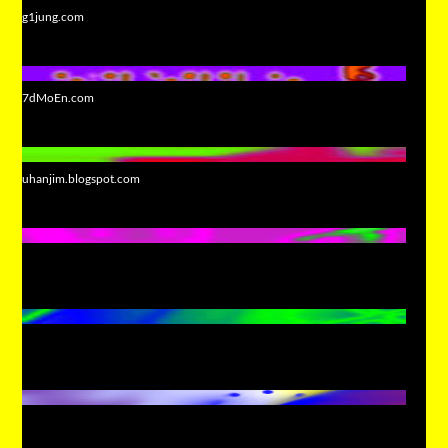
g1jung.com
7dMoEn.com
uhanjim.blogspot.com