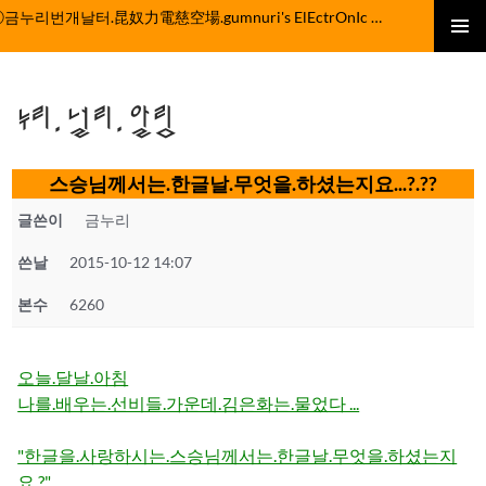
컨
ⓒ금누리번개날터.昆奴力電慈空場.gumnuri's ElEctrOnIc fActOrY
텐
주 메뉴
츠
로
누리.널리.알림
건
너
뛰
스승님께서는.한글날.무엇을.하셨는지요...?.??
기
글쓴이
금누리
쓴날
2015-10-12 14:07
본수
6260
오늘.달날.아침
나를.배우는.선비들.가운데.김은화는.물었다 ...
"한글을.사랑하시는.스승님께서는.한글날.무엇을.하셨는지
요.?"