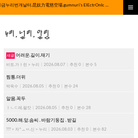
컨
ⓒ금누리번개날터.昆奴力電慈空場.gumnuri's ElEctrOnIc fActOrY
텐
주 메뉴
츠
로
누리.널리.알림
건
너
뛰
기
어려운.길이.재기
비토.가ㅏ린 > 누리
|
2026.08.07
|
추천 0
|
본수 5
찜통.더위
박옥수
|
2026.08.05
|
추천 0
|
본수 24
알몸.꼭두
ㅏㄴㄷ레.팔캇
|
2026.08.05
|
추천 0
|
본수 28
5000.해.앞.솜씨 . 바람기둥집 . 받길
??? > 자^ㅗㅂ.신 > 누리
|
2026.08.03
|
추천 0
|
본수 82