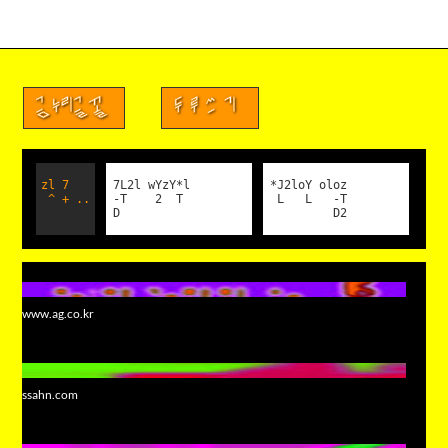
금누리글꼴
두루쓰기
zl 7
7L2l wYzY*l
*J2loY oloz
^ + ..
-T 2 T
L L -T
D
D2
www.ag.co.kr
ssahn.com