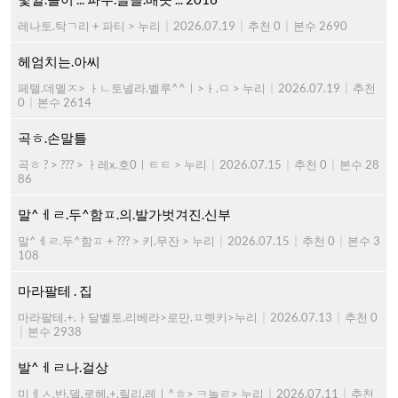
레나토.탁ㄱ리 + 파티 > 누리
|
2026.07.19
|
추천 0
|
본수 2690
헤엄치는.아씨
페텔.데멭ㅈ> ㅏㄴ토넬라.벨루^^ㅣ>ㅏ.ㅁ > 누리
|
2026.07.19
|
추천
0
|
본수 2614
곡ㅎ.손말틀
곡ㅎ ? > ??? > ㅏ레x.호0ㅣㅌㅌ > 누리
|
2026.07.15
|
추천 0
|
본수 28
86
말^ㅔㄹ.두^함ㅍ.의.발가벗겨진.신부
말^ㅔㄹ.두^함ㅍ + ??? > 키.무잔 > 누리
|
2026.07.15
|
추천 0
|
본수 3
108
마라팔테 . 집
마라팔테.+.ㅏ달벨토.리베라>로만.ㅍ렛키>누리
|
2026.07.13
|
추천 0
|
본수 2938
발^ㅔㄹ나.걸상
미ㅔㅅ.반.델.로헤.+.릴리.레ㅣ^ㅎ> ㅋ놀ㄹ> 누리
|
2026.07.11
|
추천