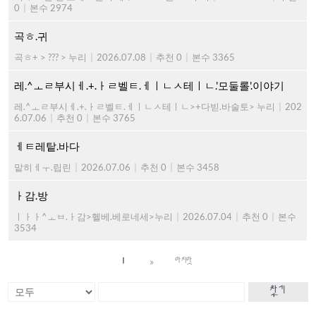
0
|
본수 2974
곡ㅎ.귀
곡ㅎ+ > ??? > 누리
|
2026.07.08
|
추천 0
|
본수 3365
레.^ㅗㄹ부시ㅔ.+.ㅏㄹ벨ㅌ.ㅔㅣㄴㅅ테ㅣㄴ.'모둘롤'.이야기
레.^ㅗㄹ부시ㅔ.+.ㅏㄹ벨ㅌ.ㅔㅣㄴㅅ테ㅣㄴ>+다빋.바술토> 누리
|
202
6.07.06
|
추천 0
|
본수 3765
ㅔㅌ레탙.바다
맡히ㅔㅜ.립린
|
2026.07.06
|
추천 0
|
본수 3458
ㅏ감.방
ㅣㅏㅏ^ㅗㅂ.ㅏ감>헬베.베로네세>누리
|
2026.07.04
|
추천 0
|
본수
3534
»
1
마지막
찾기