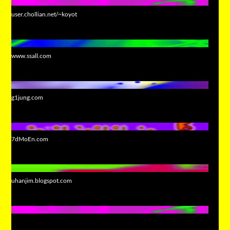
user.chollian.net/~koyot
www.ssall.com
g1jung.com
7dMoEn.com
uhanjim.blogspot.com