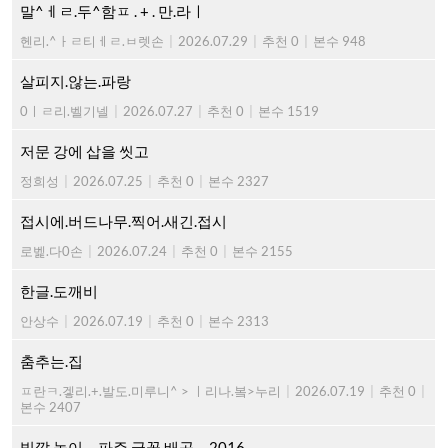
말^ㅔㄹ.두^함ㅍ . + . 만.라ㅣ
헨리.^ㅏㄹ티ㅔㄹ.ㅂ렛손
|
2026.07.29
|
추천 0
|
본수 948
살피지.않는.파랑
0ㅣㄹ리.벨기넬
|
2026.07.27
|
추천 0
|
본수 1519
저문 강에 삽을 씻고
정희성
|
2026.07.25
|
추천 0
|
본수 2327
접시에.버드나무.찍어.새긴.접시
로벭.다0손
|
2026.07.24
|
추천 0
|
본수 2155
한글.도깨비
안상수
|
2026.07.19
|
추천 0
|
본수 2313
춤추는.집
ㅍ란ㅋ.겧리.+.발도.미루니^ > ㅣ리나.봌>누리
|
2026.07.19
|
추천 0
|
본수 2407
빛깔.놀이 ... 파주.글꼴.배곳 ... 2016