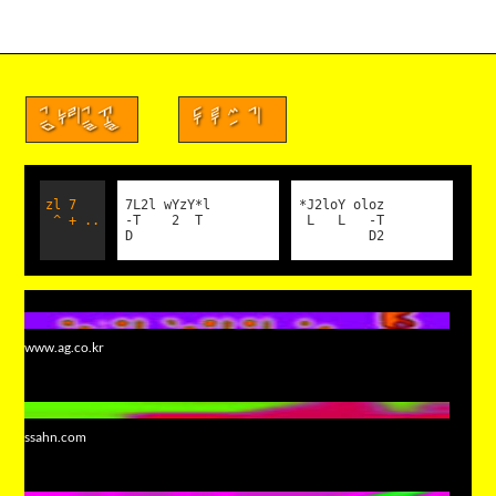
금누리글꼴
두루쓰기
zl 7
7L2l wYzY*l
*J2loY oloz
^ + ..
-T 2 T
L L -T
D
D2
www.ag.co.kr
ssahn.com