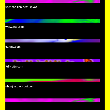
user.chollian.net/~koyot
www.ssall.com
g1jung.com
7dMoEn.com
uhanjim.blogspot.com