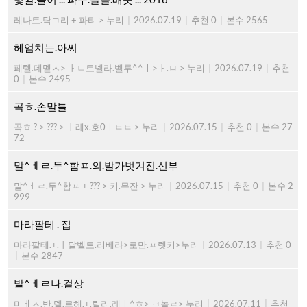
레나토.탁ㄱ리 + 파티 > 누리
|
2026.07.19
|
추천 0
|
본수 2565
헤엄치는.아씨
페텔.데멭ㅈ> ㅏㄴ토넬라.벨루^^ㅣ>ㅏ.ㅁ > 누리
|
2026.07.19
|
추천
0
|
본수 2495
곡ㅎ.손말틀
곡ㅎ ? > ??? > ㅏ레x.호0ㅣㅌㅌ > 누리
|
2026.07.15
|
추천 0
|
본수 27
72
말^ㅔㄹ.두^함ㅍ.의.발가벗겨진.신부
말^ㅔㄹ.두^함ㅍ + ??? > 키.무잔 > 누리
|
2026.07.15
|
추천 0
|
본수 2
999
마라팔테 . 집
마라팔테.+.ㅏ달벨토.리베라>로만.ㅍ렛키>누리
|
2026.07.13
|
추천 0
|
본수 2847
발^ㅔㄹ나.걸상
미ㅔㅅ.반.델.로헤.+.릴리.레ㅣ^ㅎ> ㅋ놀ㄹ> 누리
|
2026.07.11
|
추천