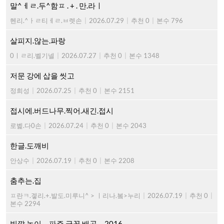
말^ㅔㄹ.두^함ㅍ . + . 만.라ㅣ
헨리.^ㅏㄹ티ㅔㄹ.ㅂ렛손
|
2026.07.29
|
추천 0
|
본수 796
살피지.않는.파랑
0ㅣㄹ리.벨기넬
|
2026.07.27
|
추천 0
|
본수 1348
저문 강에 삽을 씻고
정희성
|
2026.07.25
|
추천 0
|
본수 2151
접시에.버드나무.찍어.새긴.접시
로벭.다0손
|
2026.07.24
|
추천 0
|
본수 2043
한글.도깨비
안상수
|
2026.07.19
|
추천 0
|
본수 2208
춤추는.집
ㅍ란ㅋ.겧리.+.발도.미루니^ > ㅣ리나.봌>누리
|
2026.07.19
|
추천 0
|
본수 2294
빛깔.놀이 ... 파주.글꼴.배곳 ... 2016