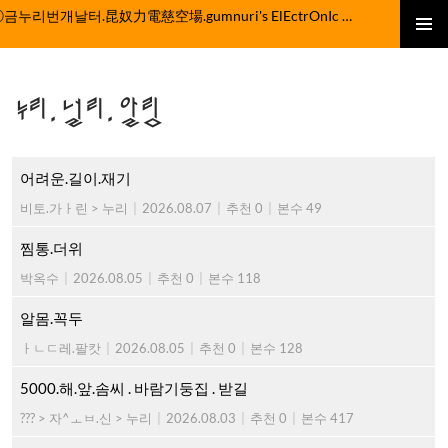
컨
ⓒ금누리번개날터.昆奴力電慈空場.gumnuri's ElEctrOnIc fActOrY
텐
주 메뉴
츠
로
누리.널리.알림
건
너
뛰
기
어려운.길이.재기
비토.가ㅏ린 > 누리
|
2026.08.07
|
추천 0
|
본수 49
찜통.더위
박옥수
|
2026.08.05
|
추천 0
|
본수 118
알몸.꼭두
ㅏㄴㄷ레.팔캇
|
2026.08.05
|
추천 0
|
본수 128
5000.해.앞.솜씨 . 바람기둥집 . 받길
??? > 자^ㅗㅂ.신 > 누리
|
2026.08.03
|
추천 0
|
본수 417