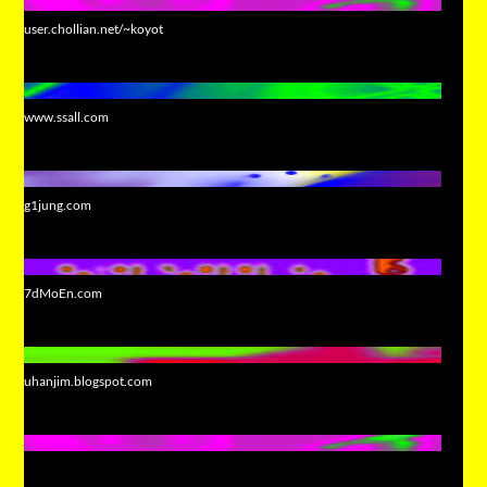
user.chollian.net/~koyot
www.ssall.com
g1jung.com
7dMoEn.com
uhanjim.blogspot.com