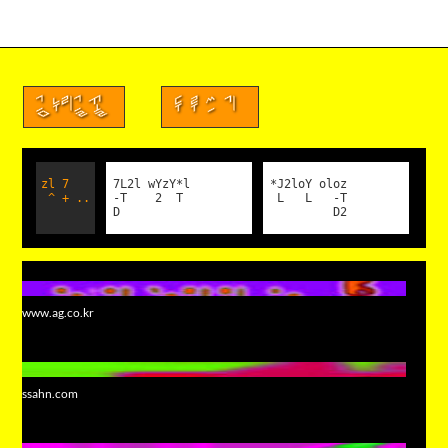
금누리글꼴
두루쓰기
zl 7
7L2l wYzY*l
*J2loY oloz
^ + ..
-T 2 T
L L -T
D
D2
www.ag.co.kr
ssahn.com