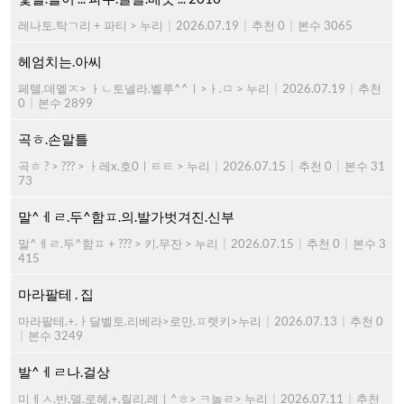
레나토.탁ㄱ리 + 파티 > 누리
|
2026.07.19
|
추천 0
|
본수 3065
헤엄치는.아씨
페텔.데멭ㅈ> ㅏㄴ토넬라.벨루^^ㅣ>ㅏ.ㅁ > 누리
|
2026.07.19
|
추천
0
|
본수 2899
곡ㅎ.손말틀
곡ㅎ ? > ??? > ㅏ레x.호0ㅣㅌㅌ > 누리
|
2026.07.15
|
추천 0
|
본수 31
73
말^ㅔㄹ.두^함ㅍ.의.발가벗겨진.신부
말^ㅔㄹ.두^함ㅍ + ??? > 키.무잔 > 누리
|
2026.07.15
|
추천 0
|
본수 3
415
마라팔테 . 집
마라팔테.+.ㅏ달벨토.리베라>로만.ㅍ렛키>누리
|
2026.07.13
|
추천 0
|
본수 3249
발^ㅔㄹ나.걸상
미ㅔㅅ.반.델.로헤.+.릴리.레ㅣ^ㅎ> ㅋ놀ㄹ> 누리
|
2026.07.11
|
추천