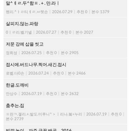
말^ㅔㄹ.두^함ㅍ . + . 만.라ㅣ
헨리.^ㅏㄹ티ㅔㄹ.ㅂ렛손
|
2026.07.29
|
추천 0
|
본수 1379
살피지.않는.파랑
0ㅣㄹ리.벨기넬
|
2026.07.27
|
추천 0
|
본수 2027
저문 강에 삽을 씻고
정희성
|
2026.07.25
|
추천 0
|
본수 2905
접시에.버드나무.찍어.새긴.접시
로벭.다0손
|
2026.07.24
|
추천 0
|
본수 2466
한글.도깨비
안상수
|
2026.07.19
|
추천 0
|
본수 2632
춤추는.집
ㅍ란ㅋ.겧리.+.발도.미루니^ > ㅣ리나.봌>누리
|
2026.07.19
|
추천 0
|
본수 2739
빛깔.놀이 ... 파주.글꼴.배곳 ... 2016