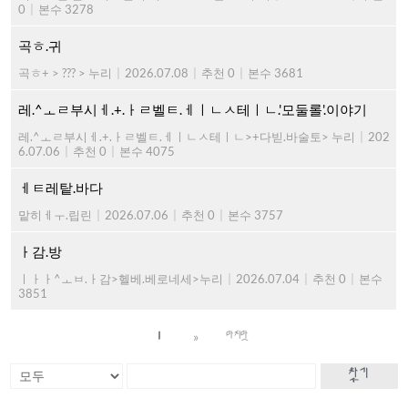
0
|
본수 3278
곡ㅎ.귀
곡ㅎ+ > ??? > 누리
|
2026.07.08
|
추천 0
|
본수 3681
레.^ㅗㄹ부시ㅔ.+.ㅏㄹ벨ㅌ.ㅔㅣㄴㅅ테ㅣㄴ.'모둘롤'.이야기
레.^ㅗㄹ부시ㅔ.+.ㅏㄹ벨ㅌ.ㅔㅣㄴㅅ테ㅣㄴ>+다빋.바술토> 누리
|
202
6.07.06
|
추천 0
|
본수 4075
ㅔㅌ레탙.바다
맡히ㅔㅜ.립린
|
2026.07.06
|
추천 0
|
본수 3757
ㅏ감.방
ㅣㅏㅏ^ㅗㅂ.ㅏ감>헬베.베로네세>누리
|
2026.07.04
|
추천 0
|
본수
3851
»
1
마지막
찾기