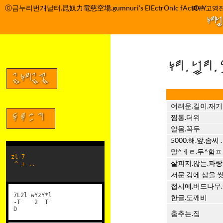
컨
ⓒ금누리번개날터.昆奴力電慈空場.gumnuri's ElEctrOnIc fActOrY
박정관 조명규 고영진
텐
누리
츠
로
건
누리.널리
너
뛰
금누리글꼴
기
어려운.길이.재기
두루쓰기
찜통.더위
알몸.꼭두
5000.해.앞.솜씨
말^ㅔㄹ.두^함ㅍ . 
zl 7
살피지.않는.파랑
^ + ..
저문 강에 삽을 
접시에.버드나무.
7L2l wYzY*l
한글.도깨비
-T 2 T
D
춤추는.집