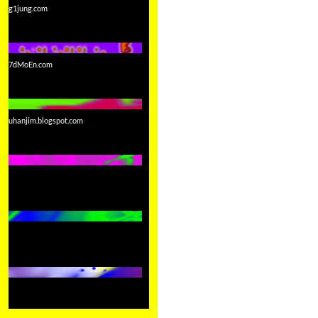
g1jung.com
7dMoEn.com
uhanjim.blogspot.com