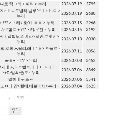
나토.탁ㄱ리 + 파티 > 누리
2026.07.19
2795
ㅈ> ㅏㄴ토넬라.벨루^^ㅣ>ㅏ.ㅁ >
2026.07.19
2688
누리
> ??? > ㅏ레x.호0ㅣㅌㅌ > 누리
2026.07.15
2966
두^함ㅍ + ??? > 키.무잔 > 누리
2026.07.15
3192
+.ㅏ달벨토.리베라>로만.ㅍ렛키>
2026.07.13
3030
누리
.델.로헤.+.릴리.레ㅣ^ㅎ> ㅋ놀ㄹ>
2026.07.11
3056
누리
곡ㅎ+ > ??? > 누리
2026.07.08
3452
부시ㅔ.+.ㅏㄹ벨ㅌ.ㅔㅣㄴㅅ테ㅣㄴ
2026.07.06
3849
>+다빋.바술토> 누리
맡히ㅔㅜ.립린
2026.07.06
3541
ㅗㅂ.ㅏ감>헬베.베로네세>누리
2026.07.04
3625
»
0
마지막
찾기