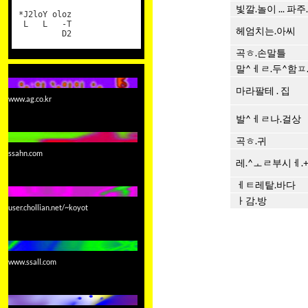
빛깔.놀이 ... 파주.
*J2loY oloz
L L -T
헤엄치는.아씨
D2
곡ㅎ.손말틀
말^ㅔㄹ.두^함ㅍ
마라팔테 . 집
www.ag.co.kr
발^ㅔㄹ나.걸상
곡ㅎ.귀
ssahn.com
레.^ㅗㄹ부시ㅔ.
ㅔㅌ레탙.바다
ㅏ감.방
user.chollian.net/~koyot
www.ssall.com