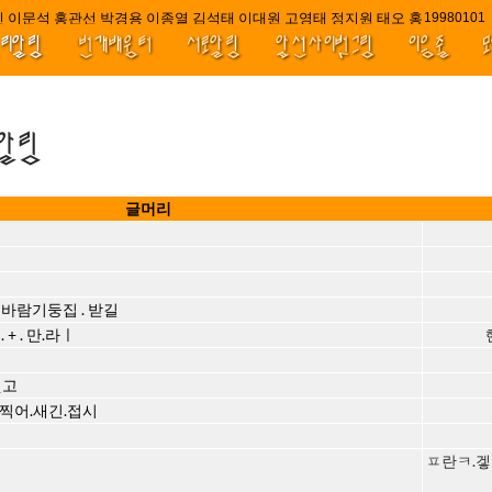
 이문석 홍관선 박경용 이종열 김석태 이대원 고영태 정지원 태오 홍 최윤호 백
////|||
1998010
널리알림
번개배움터
서로알림
앞선사이벗그림
이음줄
.알림
글머리
 . 바람기둥집 . 받길
+ . 만.라ㅣ
씻고
찍어.새긴.접시
ㅍ란ㅋ.겧