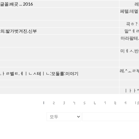
글꼴.배곳 ... 2016
레
페텔.데멭
곡ㅎ ? 
.의.발가벗겨진.신부
말^ㅔㄹ.
마라팔테.
미ㅔㅅ.반
레.^ㅗㄹ
+.ㅏㄹ벨ㅌ.ㅔㅣㄴㅅ테ㅣㄴ.'모둘롤'.이야기
ㅣㅏㅏ^
1
2
3
4
5
6
7
8
9
1