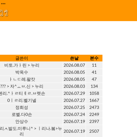
지원 김효정 금드레 임형모 양동열 안길재 김성태 이율 유성민 손윤희 이은미 민
|****||||
1
모임방
글쓴이
쓴날
본수
비토.가ㅏ린 > 누리
2026.08.07
11
박옥수
2026.08.05
41
ㅏㄴㄷ레.팔캇
2026.08.05
47
??? > 자^ㅗㅂ.신 > 누리
2026.08.03
134
헨리.^ㅏㄹ티ㅔㄹ.ㅂ렛손
2026.07.29
1058
0ㅣㄹ리.벨기넬
2026.07.27
1667
정희성
2026.07.25
2473
로벭.다0손
2026.07.24
2249
안상수
2026.07.19
2397
리.+.발도.미루니^ > ㅣ리나.봌>누
2026.07.19
2507
리