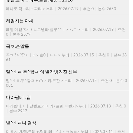
레나토.탁ㄱ리 + 파티 > 누리
|
2026.07.19
|
추천 0
|
본수 2653
헤엄치는.아씨
페텔.데멭ㅈ> ㅏㄴ토넬라.벨루^^ㅣ>ㅏ.ㅁ > 누리
|
2026.07.19
|
추천
0
|
본수 2579
곡ㅎ.손말틀
곡ㅎ ? > ??? > ㅏ레x.호0ㅣㅌㅌ > 누리
|
2026.07.15
|
추천 0
|
본수 28
61
말^ㅔㄹ.두^함ㅍ.의.발가벗겨진.신부
말^ㅔㄹ.두^함ㅍ + ??? > 키.무잔 > 누리
|
2026.07.15
|
추천 0
|
본수 3
081
마라팔테 . 집
마라팔테.+.ㅏ달벨토.리베라>로만.ㅍ렛키>누리
|
2026.07.13
|
추천 0
|
본수 2917
발^ㅔㄹ나.걸상
미ㅔㅅ.반.델.로헤.+.릴리.레ㅣ^ㅎ> ㅋ놀ㄹ> 누리
|
2026.07.11
|
추천