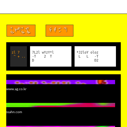
금누리글꼴
두루쓰기
zl 7
7L2l wYzY*l
*J2loY oloz
^ + ..
-T 2 T
L L -T
D
D2
www.ag.co.kr
ssahn.com