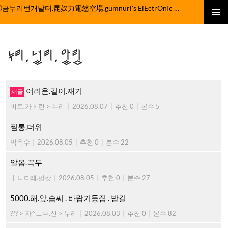
컨
ⓒ금누리번개날터.昆奴力電慈空場.gumnuri's ElEctrOnIc fActOrY
텐
주 메뉴
츠
로
누리.널리.알림
건
너
뛰
기
어려운.길이.재기
비토.가ㅏ린 > 누리
|
2026.08.07
|
추천 0
|
본수 5
찜통.더위
박옥수
|
2026.08.05
|
추천 0
|
본수 22
알몸.꼭두
ㅏㄴㄷ레.팔캇
|
2026.08.05
|
추천 0
|
본수 27
5000.해.앞.솜씨 . 바람기둥집 . 받길
??? > 자^ㅗㅂ.신 > 누리
|
2026.08.03
|
추천 0
|
본수 82