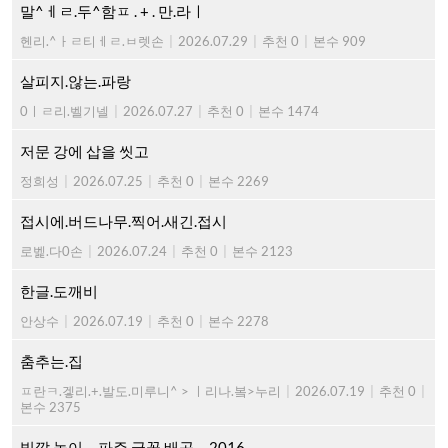
말^ㅔㄹ.두^함ㅍ . + . 만.라ㅣ
헨리.^ㅏㄹ티ㅔㄹ.ㅂ렛손
|
2026.07.29
|
추천 0
|
본수 909
살피지.않는.파랑
0ㅣㄹ리.벨기넬
|
2026.07.27
|
추천 0
|
본수 1474
저문 강에 삽을 씻고
정희성
|
2026.07.25
|
추천 0
|
본수 2269
접시에.버드나무.찍어.새긴.접시
로벭.다0손
|
2026.07.24
|
추천 0
|
본수 2123
한글.도깨비
안상수
|
2026.07.19
|
추천 0
|
본수 2278
춤추는.집
ㅍ란ㅋ.겧리.+.발도.미루니^ > ㅣ리나.봌>누리
|
2026.07.19
|
추천 0
|
본수 2375
빛깔.놀이 ... 파주.글꼴.배곳 ... 2016