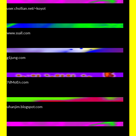
user.chollian.net/~koyot
www.ssall.com
g1jung.com
7dMoEn.com
uhanjim.blogspot.com