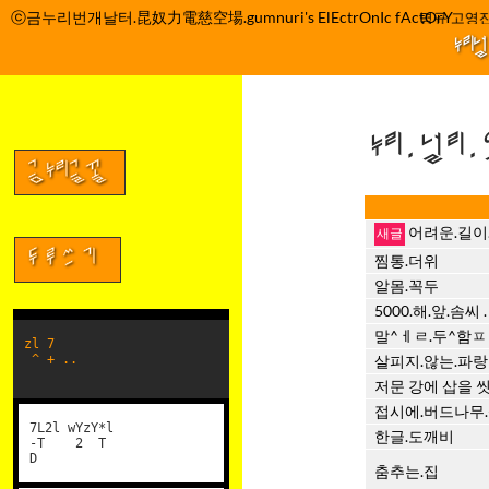
컨
ⓒ금누리번개날터.昆奴力電慈空場.gumnuri's ElEctrOnIc fActOrY
박정관 조명규 고영진
텐
누리
츠
로
건
누리.널리
너
뛰
금누리글꼴
기
어려운.길이
두루쓰기
찜통.더위
알몸.꼭두
5000.해.앞.솜씨
말^ㅔㄹ.두^함ㅍ . 
zl 7
^ + ..
살피지.않는.파랑
저문 강에 삽을 
접시에.버드나무.
7L2l wYzY*l
한글.도깨비
-T 2 T
D
춤추는.집