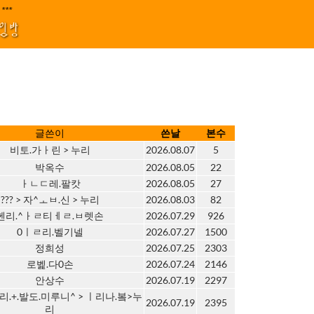
지원 김효정 금드레 임형모 양동열 안길재 김성태 이율 유성민 손윤희 이은미 민
|****||||
1
모임방
글쓴이
쓴날
본수
비토.가ㅏ린 > 누리
2026.08.07
5
박옥수
2026.08.05
22
ㅏㄴㄷ레.팔캇
2026.08.05
27
??? > 자^ㅗㅂ.신 > 누리
2026.08.03
82
헨리.^ㅏㄹ티ㅔㄹ.ㅂ렛손
2026.07.29
926
0ㅣㄹ리.벨기넬
2026.07.27
1500
정희성
2026.07.25
2303
로벭.다0손
2026.07.24
2146
안상수
2026.07.19
2297
리.+.발도.미루니^ > ㅣ리나.봌>누
2026.07.19
2395
리