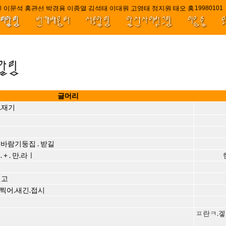
 이문석 홍관선 박경용 이종열 김석태 이대원 고영태 정지원 태오 홍 최윤호 백
////|||
1998010
널리알림
번개배움터
서로알림
앞선사이벗그림
이음줄
.알림
글머리
.재기
 . 바람기둥집 . 받길
+ . 만.라ㅣ
씻고
찍어.새긴.접시
ㅍ란ㅋ.겧