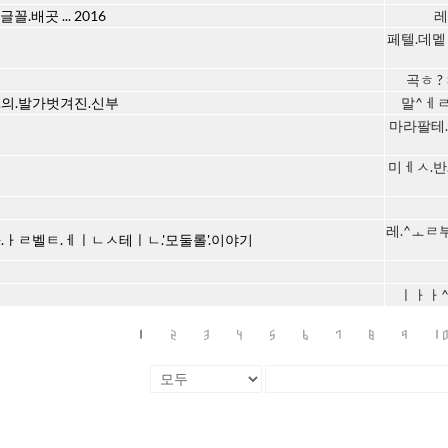
글꼴.배곳 ... 2016
레
페텔.데멭
곡ㅎ ? 
.의.발가벗겨진.신부
말^ㅔㄹ.
마라팔테.
미ㅔㅅ.반
레.^ㅗㄹ
+.ㅏㄹ벨ㅌ.ㅔㅣㄴㅅ테ㅣㄴ.'모둘롤'.이야기
ㅣㅏㅏ^
1
2
3
4
5
6
7
8
9
1