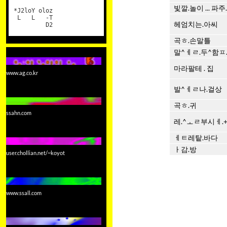
빛깔.놀이 ... 파주.
*J2loY oloz
L L -T
헤엄치는.아씨
D2
곡ㅎ.손말틀
말^ㅔㄹ.두^함ㅍ
마라팔테 . 집
www.ag.co.kr
발^ㅔㄹ나.걸상
곡ㅎ.귀
ssahn.com
레.^ㅗㄹ부시ㅔ.
ㅔㅌ레탙.바다
ㅏ감.방
user.chollian.net/~koyot
www.ssall.com