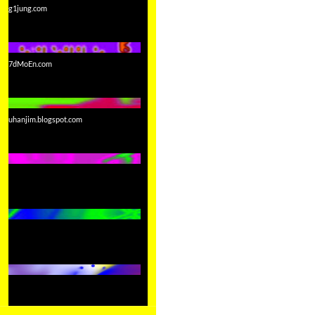
g1jung.com
7dMoEn.com
uhanjim.blogspot.com