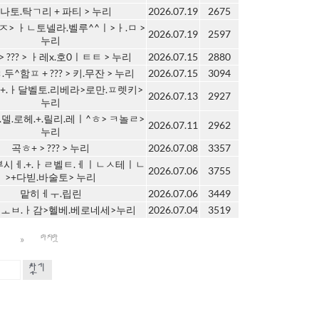
나토.탁ㄱ리 + 파티 > 누리
2026.07.19
2675
ㅈ> ㅏㄴ토넬라.벨루^^ㅣ>ㅏ.ㅁ >
2026.07.19
2597
누리
> ??? > ㅏ레x.호0ㅣㅌㅌ > 누리
2026.07.15
2880
두^함ㅍ + ??? > 키.무잔 > 누리
2026.07.15
3094
+.ㅏ달벨토.리베라>로만.ㅍ렛키>
2026.07.13
2927
누리
.델.로헤.+.릴리.레ㅣ^ㅎ> ㅋ놀ㄹ>
2026.07.11
2962
누리
곡ㅎ+ > ??? > 누리
2026.07.08
3357
부시ㅔ.+.ㅏㄹ벨ㅌ.ㅔㅣㄴㅅ테ㅣㄴ
2026.07.06
3755
>+다빋.바술토> 누리
맡히ㅔㅜ.립린
2026.07.06
3449
ㅗㅂ.ㅏ감>헬베.베로네세>누리
2026.07.04
3519
»
0
마지막
찾기