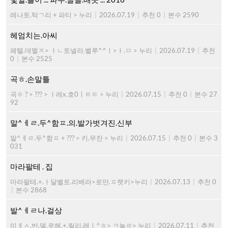
레나토.탁ㄱ리 + 파티 > 누리
|
2026.07.19
|
추천 0
|
본수 2590
헤엄치는.아씨
페텔.데멭ㅈ> ㅏㄴ토넬라.벨루^^ㅣ>ㅏ.ㅁ > 누리
|
2026.07.19
|
추천
0
|
본수 2525
곡ㅎ.손말틀
곡ㅎ ? > ??? > ㅏ레x.호0ㅣㅌㅌ > 누리
|
2026.07.15
|
추천 0
|
본수 27
92
말^ㅔㄹ.두^함ㅍ.의.발가벗겨진.신부
말^ㅔㄹ.두^함ㅍ + ??? > 키.무잔 > 누리
|
2026.07.15
|
추천 0
|
본수 3
031
마라팔테 . 집
마라팔테.+.ㅏ달벨토.리베라>로만.ㅍ렛키>누리
|
2026.07.13
|
추천 0
|
본수 2868
발^ㅔㄹ나.걸상
미ㅔㅅ.반.델.로헤.+.릴리.레ㅣ^ㅎ> ㅋ놀ㄹ> 누리
|
2026.07.11
|
추천