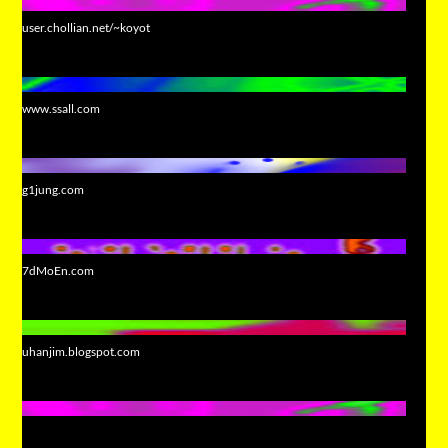
user.chollian.net/~koyot
www.ssall.com
g1jung.com
7dMoEn.com
uhanjim.blogspot.com