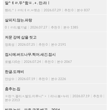
말^ㅔㄹ.두^함ㅍ . + . 만.라ㅣ
헨리.^ㅏㄹ티ㅔㄹ.ㅂ렛손
|
2026.07.29
|
추천 0
|
본수 837
살피지.않는.파랑
0ㅣㄹ리.벨기넬
|
2026.07.27
|
추천 0
|
본수 1385
저문 강에 삽을 씻고
정희성
|
2026.07.25
|
추천 0
|
본수 2191
접시에.버드나무.찍어.새긴.접시
로벭.다0손
|
2026.07.24
|
추천 0
|
본수 2067
한글.도깨비
안상수
|
2026.07.19
|
추천 0
|
본수 2226
춤추는.집
ㅍ란ㅋ.겧리.+.발도.미루니^ > ㅣ리나.봌>누리
|
2026.07.19
|
추천 0
|
본수 2313
빛깔.놀이 ... 파주.글꼴.배곳 ... 2016