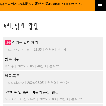
컨
ⓒ금누리번개날터.昆奴力電慈空場.gumnuri's ElEctrOnIc fActOrY
텐
주 메뉴
츠
로
누리.널리.알림
건
너
뛰
기
어려운.길이.재기
비토.가ㅏ린 > 누리
|
12:55
|
추천 0
|
본수 4
찜통.더위
박옥수
|
2026.08.05
|
추천 0
|
본수 21
알몸.꼭두
ㅏㄴㄷ레.팔캇
|
2026.08.05
|
추천 0
|
본수 24
5000.해.앞.솜씨 . 바람기둥집 . 받길
??? > 자^ㅗㅂ.신 > 누리
|
2026.08.03
|
추천 0
|
본수 79