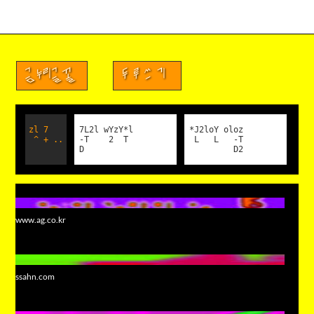
금누리글꼴
두루쓰기
zl 7
7L2l wYzY*l
*J2loY oloz
^ + ..
-T 2 T
L L -T
D
D2
www.ag.co.kr
ssahn.com