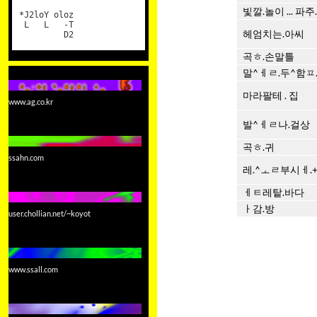
빛깔.놀이 ... 파주.
*J2loY oloz
L L -T
헤엄치는.아씨
D2
곡ㅎ.손말틀
말^ㅔㄹ.두^함ㅍ
마라팔테 . 집
www.ag.co.kr
발^ㅔㄹ나.걸상
곡ㅎ.귀
ssahn.com
레.^ㅗㄹ부시ㅔ.
ㅔㅌ레탙.바다
ㅏ감.방
user.chollian.net/~koyot
www.ssall.com