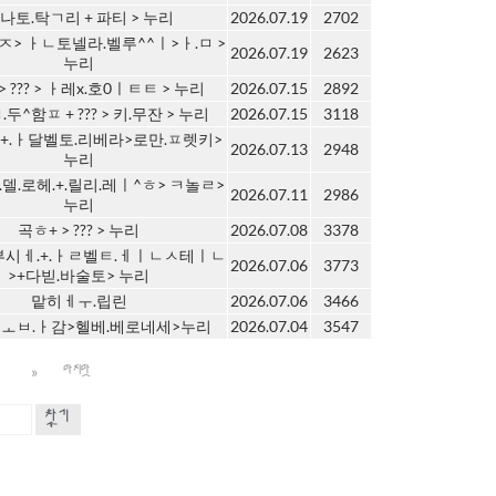
나토.탁ㄱ리 + 파티 > 누리
2026.07.19
2702
ㅈ> ㅏㄴ토넬라.벨루^^ㅣ>ㅏ.ㅁ >
2026.07.19
2623
누리
> ??? > ㅏ레x.호0ㅣㅌㅌ > 누리
2026.07.15
2892
두^함ㅍ + ??? > 키.무잔 > 누리
2026.07.15
3118
+.ㅏ달벨토.리베라>로만.ㅍ렛키>
2026.07.13
2948
누리
.델.로헤.+.릴리.레ㅣ^ㅎ> ㅋ놀ㄹ>
2026.07.11
2986
누리
곡ㅎ+ > ??? > 누리
2026.07.08
3378
부시ㅔ.+.ㅏㄹ벨ㅌ.ㅔㅣㄴㅅ테ㅣㄴ
2026.07.06
3773
>+다빋.바술토> 누리
맡히ㅔㅜ.립린
2026.07.06
3466
ㅗㅂ.ㅏ감>헬베.베로네세>누리
2026.07.04
3547
»
0
마지막
찾기