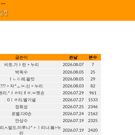
지원 김효정 금드레 임형모 양동열 안길재 김성태 이율 유성민 손윤희 이은미 민
|****||||
1
모임방
글쓴이
쓴날
본수
비토.가ㅏ린 > 누리
2026.08.07
7
박옥수
2026.08.05
25
ㅏㄴㄷ레.팔캇
2026.08.05
29
??? > 자^ㅗㅂ.신 > 누리
2026.08.03
82
헨리.^ㅏㄹ티ㅔㄹ.ㅂ렛손
2026.07.29
961
0ㅣㄹ리.벨기넬
2026.07.27
1533
정희성
2026.07.25
2346
로벭.다0손
2026.07.24
2162
안상수
2026.07.19
2325
리.+.발도.미루니^ > ㅣ리나.봌>누
2026.07.19
2420
리