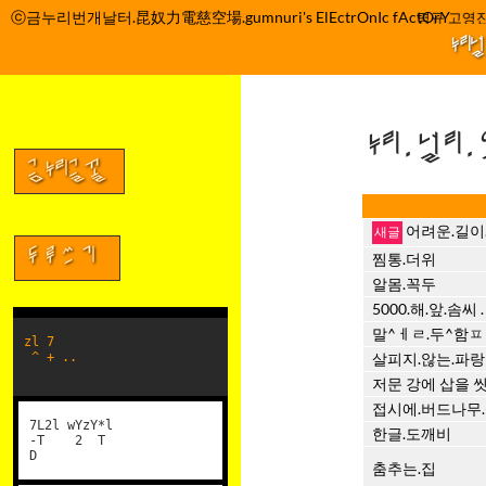
컨
ⓒ금누리번개날터.昆奴力電慈空場.gumnuri's ElEctrOnIc fActOrY
박정관 조명규 고영진
텐
누리
츠
로
건
누리.널리
너
뛰
금누리글꼴
기
어려운.길이
두루쓰기
찜통.더위
알몸.꼭두
5000.해.앞.솜씨
말^ㅔㄹ.두^함ㅍ . 
zl 7
^ + ..
살피지.않는.파랑
저문 강에 삽을 
접시에.버드나무.
7L2l wYzY*l
한글.도깨비
-T 2 T
D
춤추는.집