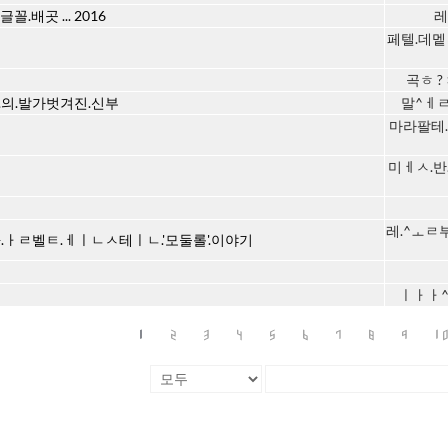
글꼴.배곳 ... 2016
레
페텔.데멭
곡ㅎ ? 
.의.발가벗겨진.신부
말^ㅔㄹ.
마라팔테.
미ㅔㅅ.반
레.^ㅗㄹ
+.ㅏㄹ벨ㅌ.ㅔㅣㄴㅅ테ㅣㄴ.'모둘롤'.이야기
ㅣㅏㅏ^
1
2
3
4
5
6
7
8
9
1