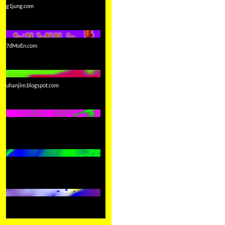
g1jung.com
7dMoEn.com
uhanjim.blogspot.com