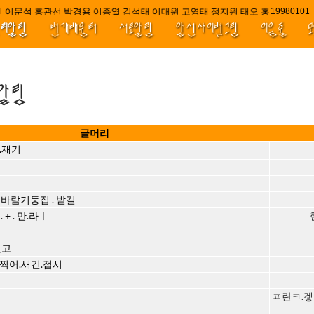
 이문석 홍관선 박경용 이종열 김석태 이대원 고영태 정지원 태오 홍 최윤호 백
////|||
1998010
널리알림
번개배움터
서로알림
앞선사이벗그림
이음줄
.알림
글머리
.재기
 . 바람기둥집 . 받길
+ . 만.라ㅣ
씻고
찍어.새긴.접시
ㅍ란ㅋ.겧