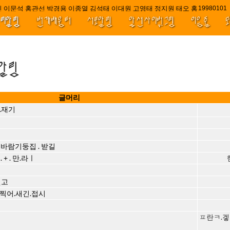
 이문석 홍관선 박경용 이종열 김석태 이대원 고영태 정지원 태오 홍 최윤호 백
////|||
1998010
널리알림
번개배움터
서로알림
앞선사이벗그림
이음줄
.알림
글머리
.재기
 . 바람기둥집 . 받길
+ . 만.라ㅣ
씻고
찍어.새긴.접시
ㅍ란ㅋ.겧