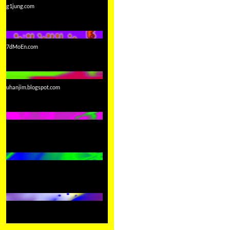
g1jung.com
7dMoEn.com
uhanjim.blogspot.com