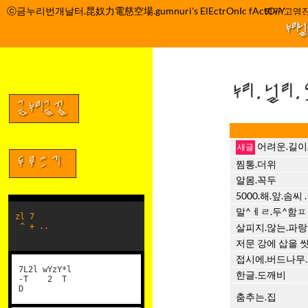
컨
ⓒ금누리번개날터.昆奴力電慈空場.gumnuri's ElEctrOnIc fActOrY
박정관 조명규 고영진
텐
누리
츠
로
건
누리.널리
너
뛰
금누리글꼴
기
어려운.길이
두루쓰기
찜통.더위
알몸.꼭두
5000.해.앞.솜씨
말^ㅔㄹ.두^함ㅍ . 
zl 7
^ + ..
살피지.않는.파랑
저문 강에 삽을 
접시에.버드나무.
7L2l wYzY*l
한글.도깨비
-T 2 T
D
춤추는.집