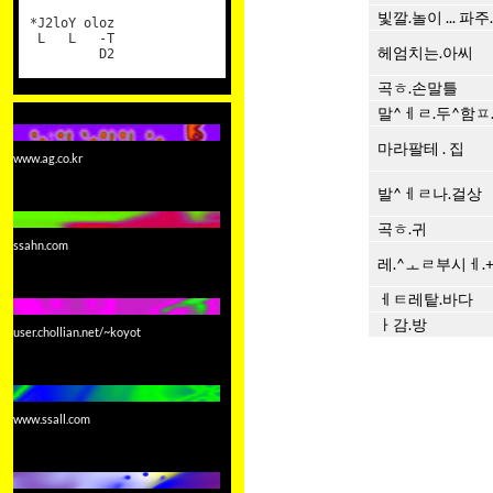
빛깔.놀이 ... 파주.
*J2loY oloz
L L -T
헤엄치는.아씨
D2
곡ㅎ.손말틀
말^ㅔㄹ.두^함ㅍ
마라팔테 . 집
www.ag.co.kr
발^ㅔㄹ나.걸상
곡ㅎ.귀
ssahn.com
레.^ㅗㄹ부시ㅔ.
ㅔㅌ레탙.바다
ㅏ감.방
user.chollian.net/~koyot
www.ssall.com