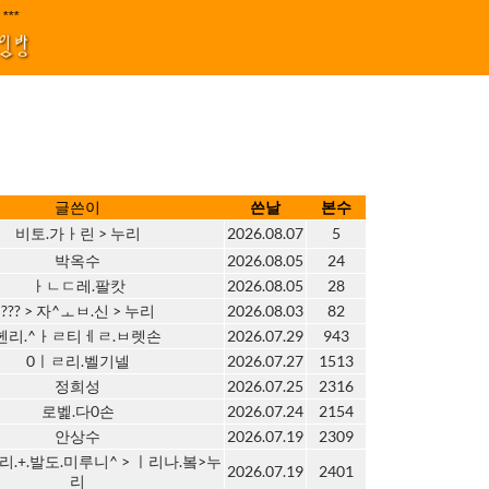
지원 김효정 금드레 임형모 양동열 안길재 김성태 이율 유성민 손윤희 이은미 민
|****||||
1
모임방
글쓴이
쓴날
본수
비토.가ㅏ린 > 누리
2026.08.07
5
박옥수
2026.08.05
24
ㅏㄴㄷ레.팔캇
2026.08.05
28
??? > 자^ㅗㅂ.신 > 누리
2026.08.03
82
헨리.^ㅏㄹ티ㅔㄹ.ㅂ렛손
2026.07.29
943
0ㅣㄹ리.벨기넬
2026.07.27
1513
정희성
2026.07.25
2316
로벭.다0손
2026.07.24
2154
안상수
2026.07.19
2309
리.+.발도.미루니^ > ㅣ리나.봌>누
2026.07.19
2401
리