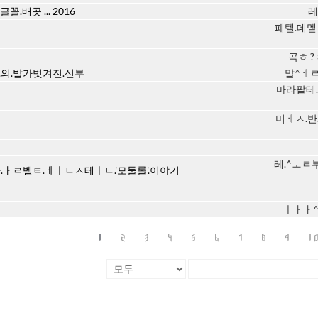
글꼴.배곳 ... 2016
레
페텔.데멭
곡ㅎ ? 
.의.발가벗겨진.신부
말^ㅔㄹ.
마라팔테.
미ㅔㅅ.반
레.^ㅗㄹ
+.ㅏㄹ벨ㅌ.ㅔㅣㄴㅅ테ㅣㄴ.'모둘롤'.이야기
ㅣㅏㅏ^
1
2
3
4
5
6
7
8
9
1