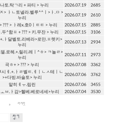
나토.탁ㄱ리 + 파티 > 누리
2026.07.19
2685
ㅈ> ㅏㄴ토넬라.벨루^^ㅣ>ㅏ.ㅁ >
2026.07.19
2610
누리
> ??? > ㅏ레x.호0ㅣㅌㅌ > 누리
2026.07.15
2885
두^함ㅍ + ??? > 키.무잔 > 누리
2026.07.15
3106
+.ㅏ달벨토.리베라>로만.ㅍ렛키>
2026.07.13
2934
누리
.델.로헤.+.릴리.레ㅣ^ㅎ> ㅋ놀ㄹ>
2026.07.11
2973
누리
곡ㅎ+ > ??? > 누리
2026.07.08
3362
부시ㅔ.+.ㅏㄹ벨ㅌ.ㅔㅣㄴㅅ테ㅣㄴ
2026.07.06
3762
>+다빋.바술토> 누리
맡히ㅔㅜ.립린
2026.07.06
3455
ㅗㅂ.ㅏ감>헬베.베로네세>누리
2026.07.04
3530
»
0
마지막
찾기