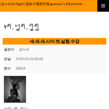
컨
ⓒ금누리번개날터.昆奴力電慈空場.gumnuri's ElEctrOnIc fActOrY
텐
주 메뉴
츠
로
누리.널리.알림
건
너
뛰
새.새.새.사이.벗.실험.수강
기
글쓴이
금누리
쓴날
1970-01-01 00:00
본수
10054
사이...벗...우니