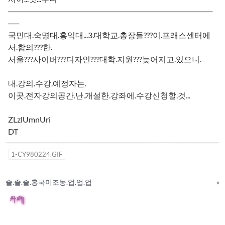
─────────────────────────────────────
──
국민대.숙명대.홍익대...3.대학교.총장들???이.프래스센터에
서.합의???한.
서울???사이버???디자인???대학.지원???늦어지고.있으니.
내.강의.수강.예정자는.
이곳.전자강의공간.난.개설한.강좌에.수강신청할.것...
ZLzlUmnUri
DT
1-CY980224.GIF
졸.졸.졸.홍국미조동.업.업.업
»
차례