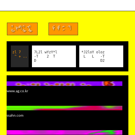
금누리글꼴
두루쓰기
zl 7
7L2l wYzY*l
*J2loY oloz
^ + ..
-T 2 T
L L -T
D
D2
www.ag.co.kr
ssahn.com