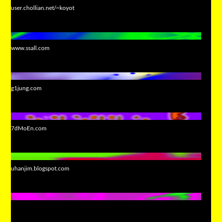
user.chollian.net/~koyot
www.ssall.com
g1jung.com
7dMoEn.com
uhanjim.blogspot.com