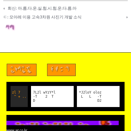
«
회신: 아.름.다.운.실.험.시.험.운.다.름.아
ㄷ: 모아레 이용 고속3차원 사진기 개발 소식
»
차례
금누리글꼴
두루쓰기
zl 7
7L2l wYzY*l
*J2loY oloz
^ + ..
-T 2 T
L L -T
D
D2
www.ag.co.kr