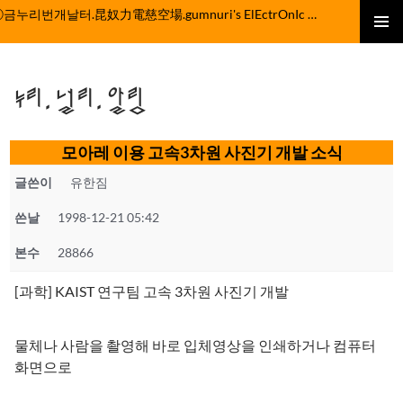
컨
ⓒ금누리번개날터.昆奴力電慈空場.gumnuri's ElEctrOnIc fActOrY
텐
주 메뉴
츠
로
누리.널리.알림
건
너
뛰
모아레 이용 고속3차원 사진기 개발 소식
기
글쓴이
유한짐
쓴날
1998-12-21 05:42
본수
28866
[과학] KAIST 연구팀 고속 3차원 사진기 개발
물체나 사람을 촬영해 바로 입체영상을 인쇄하거나 컴퓨터
화면으로