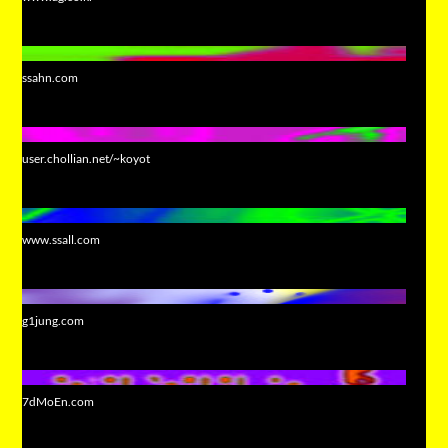
ssahn.com
user.chollian.net/~koyot
www.ssall.com
g1jung.com
7dMoEn.com