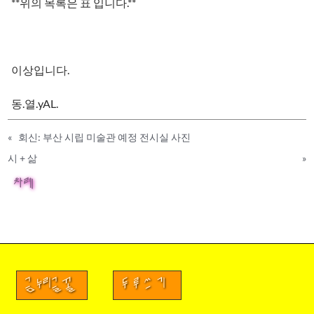
**위의 목록은 표 입니다.**
이상입니다.
동.열.yAL.
«
회신: 부산 시립 미술관 예정 전시실 사진
시 + 삶
»
차례
금누리글꼴
두루쓰기