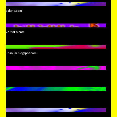
g1jung.com
7dMoEn.com
uhanjim.blogspot.com