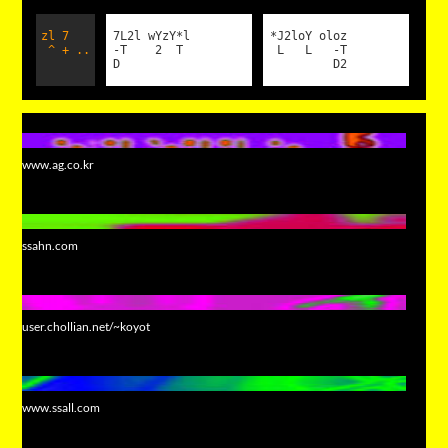
zl 7
7L2l wYzY*l
*J2loY oloz
^ + ..
-T 2 T
L L -T
D
D2
www.ag.co.kr
ssahn.com
user.chollian.net/~koyot
www.ssall.com