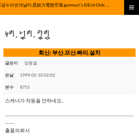
컨
ⓒ금누리번개날터.昆奴力電慈空場.gumnuri's ElEctrOnIc fActOrY
텐
주 메뉴
츠
로
누리.널리.알림
건
너
뛰
회신: 부산.프산.빠리.설치
기
글쓴이
양동열
쓴날
1999-02-10 02:02
본수
8755
스캐너가 작동을 안하네요..
---------------------------------------------------------------------
-----
출품의뢰서