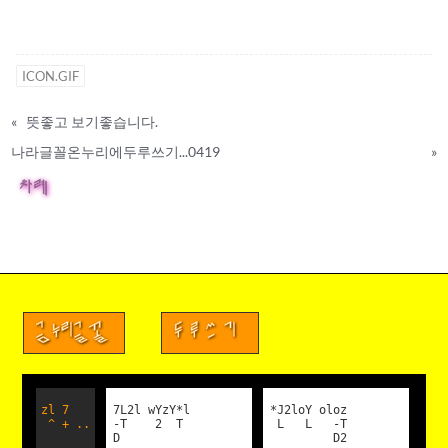
ICON.GIF
«
뜻좋고 보기좋습니다.
나라글꼴온누리에두루쓰기...0419
»
차례
금누리글꼴
두루쓰기
zl 7
7L2l wYzY*l
*J2loY oloz
^ + ..
-T 2 T
L L -T
D
D2