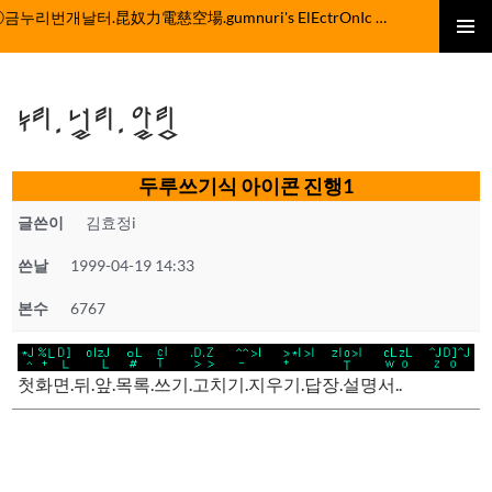
컨
ⓒ금누리번개날터.昆奴力電慈空場.gumnuri's ElEctrOnIc fActOrY
텐
주 메뉴
츠
로
누리.널리.알림
건
너
뛰
두루쓰기식 아이콘 진행1
기
글쓴이
김효정i
쓴날
1999-04-19 14:33
본수
6767
첫화면.뒤.앞.목록.쓰기.고치기.지우기.답장.설명서..