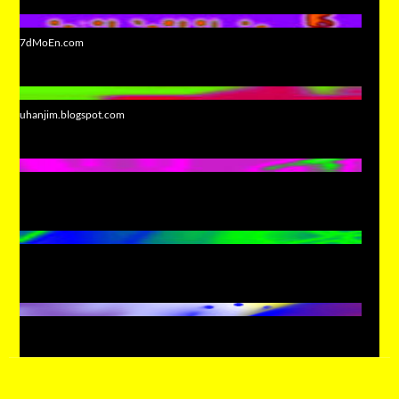
7dMoEn.com
uhanjim.blogspot.com