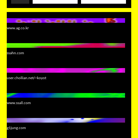
www.ag.co.kr
ssahn.com
user.chollian.net/~koyot
www.ssall.com
g1jung.com