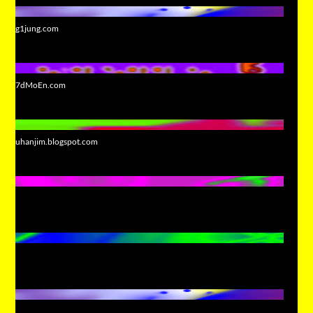
g1jung.com
7dMoEn.com
uhanjim.blogspot.com