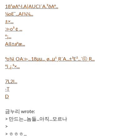
18¹øA°·I.A|AUCI´A.³ðAº...
¼oE¯...AI¼¼...
±×...
≫o³￠...
°¡...
Aß±a°æ...
ºo¾i¸OA≫...18μμ...¸ø...μ¹¸R´A...±³E²...´ⓒ¸R...
°i¸¿.³×...
7L2l...
-T
D
금누리 wrote:
> 만드는...놈들...아직...모르나
>
> ㅎㅎㅎ...