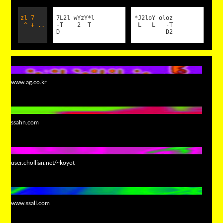
zl 7
7L2l wYzY*l
*J2loY oloz
^ + ..
-T 2 T
L L -T
D
D2
www.ag.co.kr
ssahn.com
user.chollian.net/~koyot
www.ssall.com