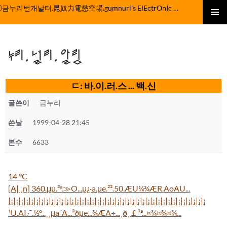
컨
ⓒ금누리번개날터.昆奴力電慈空場.gumnuri's ElEctrOnIc fActOrY
텐
주 메뉴
츠
로
누리.널리.알림
건
너
뛰
ㄷ: 바.이.러.스 ... 백.신
기
글쓴이
금누리
쓴날
1999-04-28 21:45
본수
6633
14 °C
[A| ¸n] 360.μμ.³ª.≫O...μ¿·a.μe.²².50.ÆU¼¾ÆR.AoAU...
|¡|¡|¡|¡|¡|¡|¡|¡|¡|¡|¡|¡|¡|¡|¡|¡|¡|¡|¡|¡|¡|¡|¡|¡|¡|¡|¡|¡|¡|¡|¡|¡|¡|¡|¡|¡|¡|¡|¡
¹U.AI.·¯.½º...¸¸μa´A...³ðμe...¾ÆA÷...¸ð¸￡³ª...¤¾¤¾¤¾...