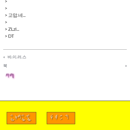
>
>
> 고맙.네...
>
> ZLzl...
> DT
«
바.이.러.스
북
»
차례
금누리글꼴
두루쓰기