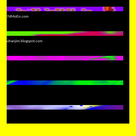
7dMoEn.com
uhanjim.blogspot.com