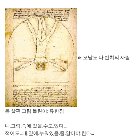
레오날도 다 빈치의 사람
몸 살핀 그림 돌린이: 유한짐
내.그림.속에.있을.수도.있다...
적어도...내.옆에.누워있을.줄.알아야.한다...