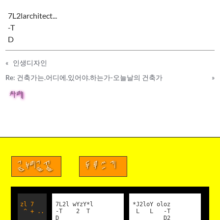
7L2larchitect...
-T
D
«
인생디자인
Re: 건축가는.어디에.있어야.하는가-오늘날의 건축가
»
차례
금누리글꼴
두루쓰기
zl 7
7L2l wYzY*l
*J2loY oloz
^ + ..
-T 2 T
L L -T
D
D2