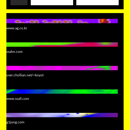
www.ag.co.kr
ssahn.com
user.chollian.net/~koyot
www.ssall.com
g1jung.com