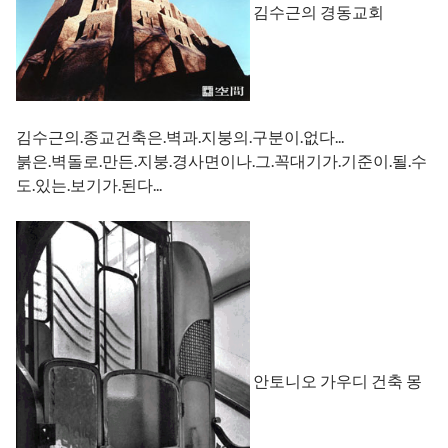
김수근의 경동교회
김수근의.종교건축은.벽과.지붕의.구분이.없다...
붉은.벽돌로.만든.지붕.경사면이나.그.꼭대기가.기준이.될.수
도.있는.보기가.된다...
안토니오 가우디 건축 몽