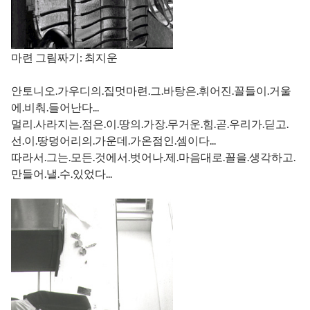
마련 그림짜기: 최지운
안토니오.가우디의.집멋마련.그.바탕은.휘어진.꼴들이.거울
에.비춰.들어난다...
멀리.사라지는.점은.이.땅의.가장.무거운.힘.곧.우리가.딛고.
선.이.땅덩어리의.가운데.가온점인.셈이다...
따라서.그는.모든.것에서.벗어나.제.마음대로.꼴을.생각하고.
만들어.낼.수.있었다...