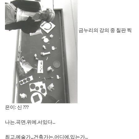
금누리의 강의 중 칠판 찍
은이: 신 ???
나는.곡면.위에.서있다...
최고.예술가,,,건축가는.어디에.있는가...