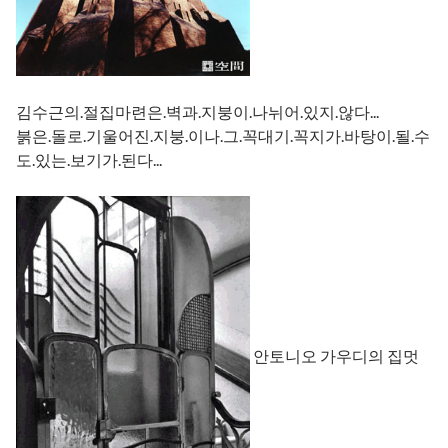
김수근의.절집마련은.벽과.지붕이.나뉘어.있지.않다...
붉은.돌로.기울어진.지붕.이나.그.꼭대기.꼭지가.바탕이.될.수
도.있는.보기가.된다...
안토니오 가우디의 집멋