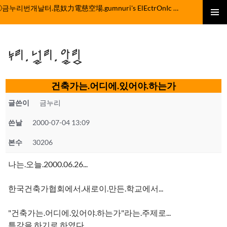
컨
ⓒ금누리번개날터.昆奴力電慈空場.gumnuri's ElEctrOnIc fActOrY
텐
주 메뉴
츠
로
누리.널리.알림
건
너
뛰
건축가는.어디에.있어야.하는가
기
글쓴이
금누리
쓴날
2000-07-04 13:09
본수
30206
나는.오늘.2000.06.26...
한국건축가협회에서.새로이.만든.학교에서...
"건축가는.어디에.있어야.하는가"라는.주제로...
특강을.하기로.하였다...