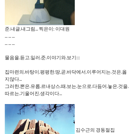
준.내글.내그림... 찍은이: 이대원
... ... ...
... ... ...
물음을.듣고.일러.준.이야기와.보기:::
집마련의.바탕이.평평한.땅,곧.바닥에서.이루어지는.것은.옳
지않다...
그러한.뽄은.유롭.르내상스.때.보는.눈으로.다듬어.놓은.것을.
따르는.기울어진.생각이다...
김수근의 경동절집