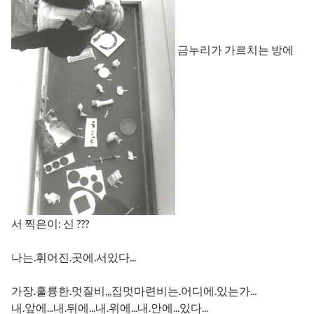
금누리가 가르치는 방에
서 찍은이: 신 ???
나는.휘어진.곳에.서있다...
가장.훌륭한.멋질비,,,집멋마련비는.어디에.있는가...
내.앞에...내.뒤에...내.위에...내.안에...있다...