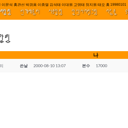
 이문석 홍관선 박경용 이종열 김석태 이대원 고영태 정지원 태오 홍 최윤호 백
////||||
1998010
널리알림
번개배움터
서로알림
앞선사이벗그림
이음줄
.알림
나
리
쓴날
2000-08-10 13:07
본수
17000