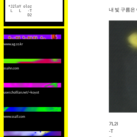
*J2loY oloz
내 빛 구름은
L L -T
D2
www.ag.co.kr
ssahn.com
user.chollian.net/~koyot
www.ssall.com
7L2l
-T