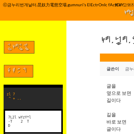
컨
ⓒ금누리번개날터.昆奴力電慈空場.gumnuri's ElEctrOnIc fActOrY
박정관 조명규 고영진
텐
누리
츠
로
건
누리.널리
너
뛰
금누리글꼴
기
글쓴이
금누
두루쓰기
글을
옆으로 보면
zl 7
^ + ..
길이다
길을
7L2l wYzY*l
바로 보면
-T 2 T
D
글이다