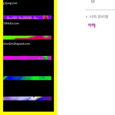
D
g1jung.com
«
너의 묘비명
7dMoEn.com
차례
uhanjim.blogspot.com