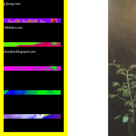
g1jung.com
7dMoEn.com
uhanjim.blogspot.com