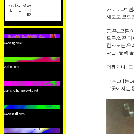
*J2loY oloz
가로로...보면.
L L -T
D2
세로로.모으면.
금.은...모든
모든.일꾼.머슴
www.ag.co.kr
한자로는.우리말
나는...듕귁.
어쨋거나...그
ssahn.com
그.뒤...나는.
그곳에서는.등
user.chollian.net/~koyot
www.ssall.com