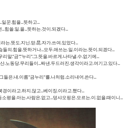
..일꾼.힘을...뜻하고...
..힘쓸.일.을...뜻하는.것이.되겠다...
.이라는.뜻도.지닌.맏.昆.자가.쓰여.있었다...
들의.힘을.뜻하거나...모두.애쓰는.일.이라는.뜻이.되겠다...
리말."금"."누리".그.뜻을.바르게.나타낼.수.없기에...
공산.노동당.무리들이...짜낸.두드러진.생각이라고.여기고.있다...
.그들은.내.이름"금누리"를.나처럼.소리내어.쓴다...
..북경이라고.하지.않고...베이징.이라고.했다...
소평을.아는.사람은.없고...덩샤오핑은.모르는.이.없을.때이니...