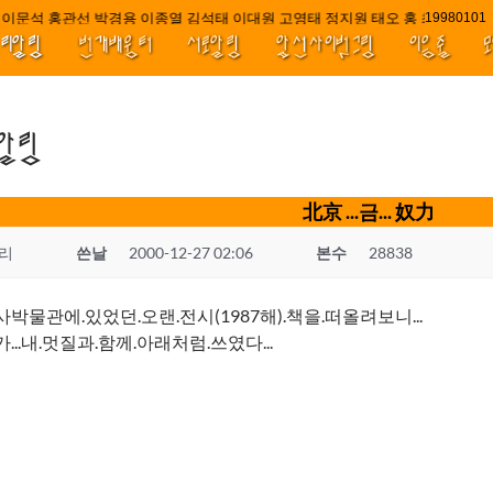
이문석 홍관선 박경용 이종열 김석태 이대원 고영태 정지원 태오 홍 최윤호 백지
////||||****||
1998010
널리알림
번개배움터
서로알림
앞선사이벗그림
이음줄
.알림
北京 ...금... 奴力
리
쓴날
2000-12-27 02:06
본수
28838
사박물관에.있었던.오랜.전시(1987해).책을.떠올려보니...
...내.멋질과.함께.아래처럼.쓰였다...