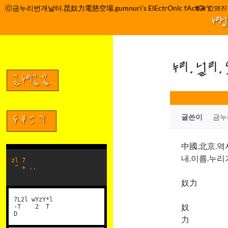
컨
ⓒ금누리번개날터.昆奴力電慈空場.gumnuri's ElEctrOnIc fActOrY
박정관 조명규 고영진 
텐
누리
츠
로
건
누리.널리
너
뛰
금누리글꼴
기
글쓴이
금누
두루쓰기
中國.北京.역
내.이름.누리가
zl 7
^ + ..
奴力
7L2l wYzY*l
奴
-T 2 T
D
力