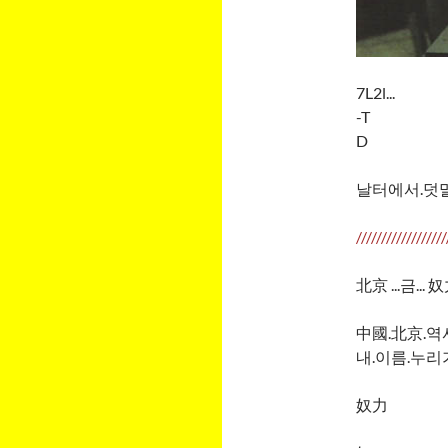
7L2l...
-T
D
날터에서.덧말::
//////////////////
北京 ...금... 
中國.北京.역
내.이름.누리가
奴力