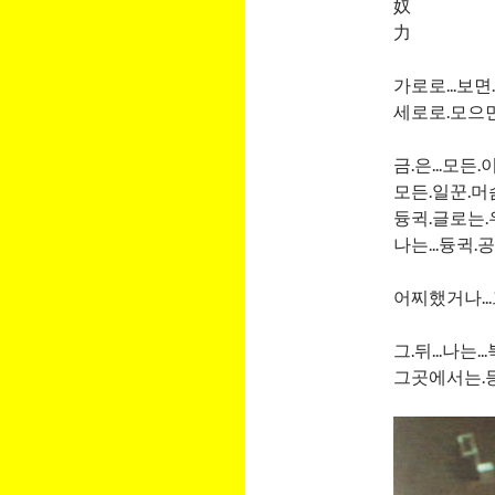
奴
力
가로로...보면.
세로로.모으면.
금.은...모든
모든.일꾼.머슴
듕귁.글로는.우
나는...듕귁.
어찌했거나..
그.뒤...나는.
그곳에서는.등