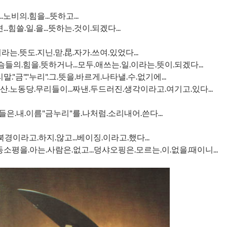
..노비의.힘을...뜻하고...
..힘쓸.일.을...뜻하는.것이.되겠다...
.이라는.뜻도.지닌.맏.昆.자가.쓰여.있었다...
들의.힘을.뜻하거나...모두.애쓰는.일.이라는.뜻이.되겠다...
."금"."누리".그.뜻을.바르게.나타낼.수.없기에...
공산.노동당.무리들이...짜낸.두드러진.생각이라고.여기고.있다...
들은.내.이름"금누리"를.나처럼.소리내어.쓴다...
..북경이라고.하지.않고...베이징.이라고.했다...
소평을.아는.사람은.없고...덩샤오핑은.모르는.이.없을.때이니...