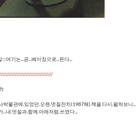
:여기는...곧...베이징으로...뜬다...
//////////////////////////////////
奴力
사박물관에.있었던.오랜.멋질잔치(1987해).책을.다시.펼쳐보니...
...내.멋질과.함께.아래처럼.쓰였다...