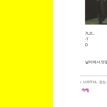
7L2l...
-T
D
날터에서.덧말::
«
LUSTFUL . 점심
차례