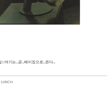
:여기는...곧...베이징으로...뜬다...
 . LUNCH