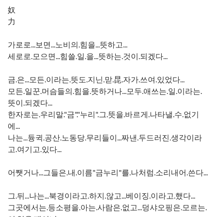
奴
力
가로로...보면...노비의.힘을...뜻하고...
세로로.모으면...힘쓸.일.을...뜻하는.것이.되겠다...
금.은...모든.이라는.뜻도.지닌.맏.昆.자가.쓰여.있었다...
모든.일꾼.머슴들의.힘을.뜻하거나...모두.애쓰는.일.이라는.
뜻이.되겠다...
한자로는.우리말."금"."누리".그.뜻을.바르게.나타낼.수.없기
에...
나는...듕귁.공산.노동당.무리들이...짜낸.두드러진.생각이라
고.여기고.있다...
어쨋거나...그들은.내.이름"금누리"를.나처럼.소리내어.쓴다...
그.뒤...나는...북경이라고.하지.않고...베이징.이라고.했다...
그곳에서는.등소평을.아는.사람은.없고...덩샤오핑은.모르는.