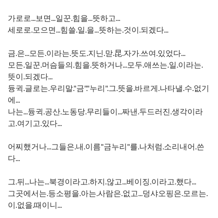
가로로...보면...일꾼.힘을...뜻하고...
세로로.모으면...힘쓸.일.을...뜻하는.것이.되겠다...
금.은...모든.이라는.뜻도.지닌.맏.昆.자가.쓰여.있었다...
모든.일꾼.머슴들의.힘을.뜻하거나...모두.애쓰는.일.이라는.
뜻이.되겠다...
듕귁.글로는.우리말."금"."누리".그.뜻을.바르게.나타낼.수.없기
에...
나는...듕귁.공산.노동당.무리들이...짜낸.두드러진.생각이라
고.여기고.있다...
어찌했거나...그들은.내.이름"금누리"를.나처럼.소리내어.쓴
다...
그.뒤...나는...북경이라고.하지.않고...베이징.이라고.했다...
그곳에서는.등소평을.아는.사람은.없고...덩샤오핑은.모르는.
이.없을.때이니...