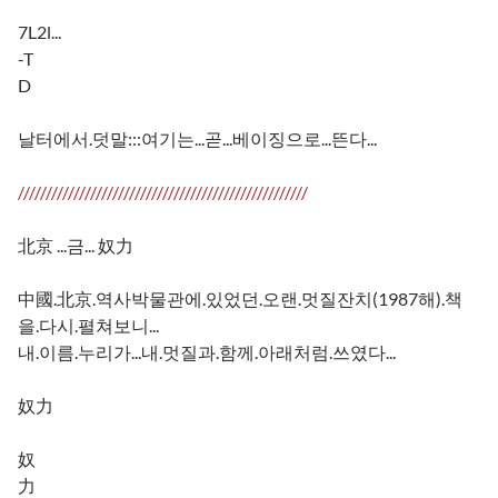
7L2l...
-T
D
날터에서.덧말:::여기는...곧...베이징으로...뜬다...
////////////////////////////////////////////////////
北京 ...금... 奴力
中國.北京.역사박물관에.있었던.오랜.멋질잔치(1987해).책
을.다시.펼쳐보니...
내.이름.누리가...내.멋질과.함께.아래처럼.쓰였다...
奴力
奴
力