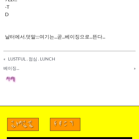
-T
D
날터에서.덧말:::여기는...곧...베이징으로...뜬다...
«
LUSTFUL . 점심 . LUNCH
베이징...
»
차례
금누리글꼴
두루쓰기