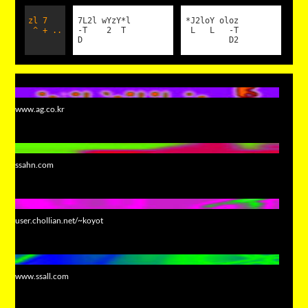
zl 7
7L2l wYzY*l
*J2loY oloz
^ + ..
-T 2 T
L L -T
D
D2
www.ag.co.kr
ssahn.com
user.chollian.net/~koyot
www.ssall.com