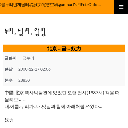
컨
ⓒ금누리번개날터.昆奴力電慈空場.gumnuri's ElEctrOnIc fActOrY
텐
주 메뉴
츠
로
누리.널리.알림
건
너
뛰
北京 ...금... 奴力
기
글쓴이
금누리
쓴날
2000-12-27 02:06
본수
28850
中國.北京.역사박물관에.있었던.오랜.전시(1987해).책을.떠
올려보니...
내.이름.누리가...내.멋질과.함께.아래처럼.쓰였다...
奴力