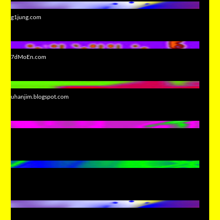
g1jung.com
7dMoEn.com
uhanjim.blogspot.com