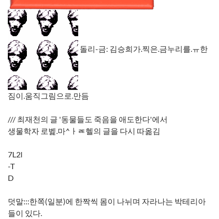
돌리-금: 김승희가.찍은.금누리를.ㅠ한
짐이.움직그림으로.만듬
/// 최재천의 글 '동물들도 죽음을 애도한다'에서
생물학자 로벭.마^ㅏㄾ헬의 글을 다시 따옮김
7L2l
-T
D
덧말:::한쪽(일분)에 한짝씩 몸이 나뉘며 자라나는 박테리아
들이 있다.