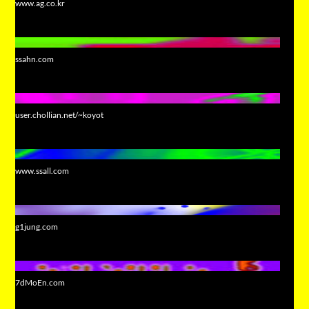
www.ag.co.kr
ssahn.com
user.chollian.net/~koyot
www.ssall.com
g1jung.com
7dMoEn.com