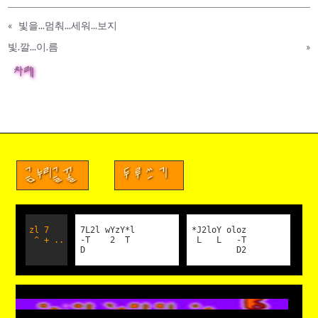
«
빛을...멈춰...세워...보지
빛.깔...이.름
»
차례
금누리글꼴
두루쓰기
zl 7
7L2l wYzY*l
*J2loY oloz
^ + ..
-T 2 T
L L -T
D
D2