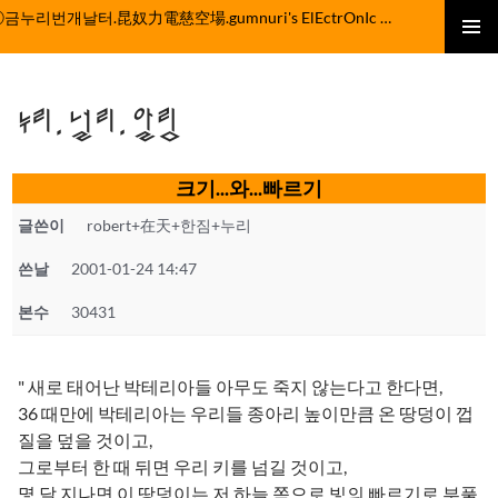
컨
ⓒ금누리번개날터.昆奴力電慈空場.gumnuri's ElEctrOnIc fActOrY
텐
주 메뉴
츠
로
누리.널리.알림
건
너
뛰
크기...와...빠르기
기
글쓴이
robert+在天+한짐+누리
쓴날
2001-01-24 14:47
본수
30431
" 새로 태어난 박테리아들 아무도 죽지 않는다고 한다면,
36 때만에 박테리아는 우리들 종아리 높이만큼 온 땅덩이 껍
질을 덮을 것이고,
그로부터 한 때 뒤면 우리 키를 넘길 것이고,
몇 달 지나면 이 땅덩이는 저 하늘 쪽으로 빛의 빠르기로 부풀