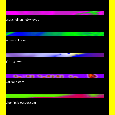
user.chollian.net/~koyot
www.ssall.com
g1jung.com
7dMoEn.com
uhanjim.blogspot.com