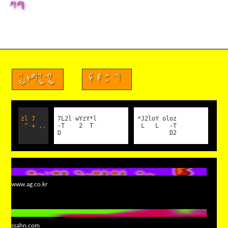
차례
금누리글꼴
두루쓰기
zl 7
7L2l wYzY*l
*J2loY oloz
^ + ..
-T 2 T
L L -T
D
D2
www.ag.co.kr
ssahn.com