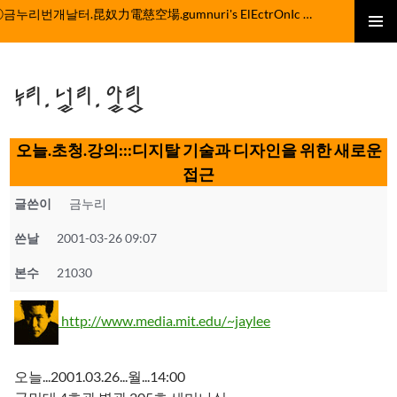
컨
ⓒ금누리번개날터.昆奴力電慈空場.gumnuri's ElEctrOnIc fActOrY
텐
주 메뉴
츠
로
누리.널리.알림
건
너
뛰
오늘.초청.강의:::디지탈 기술과 디자인을 위한 새로운
기
접근
글쓴이
금누리
쓴날
2001-03-26 09:07
본수
21030
http://www.media.mit.edu/~jaylee
오늘...2001.03.26...월...14:00