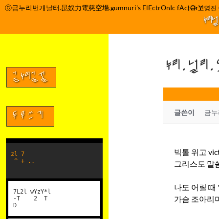
컨
ⓒ금누리번개날터.昆奴力電慈空場.gumnuri's ElEctrOnIc fActOrY
박정관 조명규 고영진 이
텐
누리
츠
로
건
누리.널리
너
뛰
금누리글꼴
기
글쓴이
금누
두루쓰기
빅톨 위고 vict
zl 7
^ + ..
그리스도 말씀
나도 어릴 때
7L2l wYzY*l
가슴 조아리며
-T 2 T
D