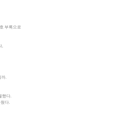
간호 부록으로
,
일까.
선물했다.
웠다.