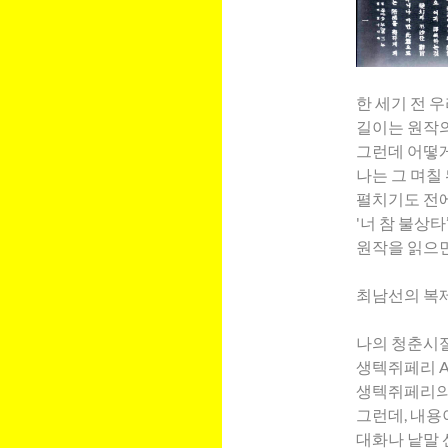
한 세기 전 
길이는 원작의
그런데 어떻게
나는 그 며칠
펼치기도 전에
'너 참 불상
원작을 읽으면
최남선의 복제
나의 청춘시절
생텍쥐페리 Anto
생텍쥐페리의 
그런데, 내용
대화나 낱말 