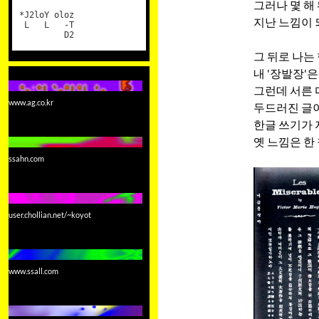
그러나 몇 해 
*J2loY oloz
지난 느낌이 
L L -T
D2
그 뒤로 나는
내 '장발장'
그런데 서른 
www.ag.co.kr
두드러진 글이
한글 쓰기가 
옛 느낌은 한
ssahn.com
user.chollian.net/~koyot
www.ssall.com