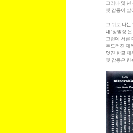
그러나 몇 년 
옛 감동이 살
그 뒤로 나는
내 ‘장발장’
그런데 서른 
두드러진 제목
멋진 한글 제
옛 감동은 한