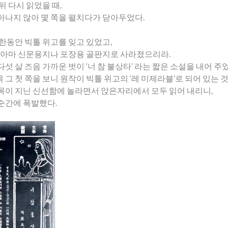
뒤 다시 읽었을 때,
아나지 않아 몇 쪽을 펼치다가 닫아두었다.
 한동안 빅톨 위고를 잊고 있었고,
은 아마 신문용지나 포장용 골판지로 사라졌으리라.
다섯 살 즈음 가까운 벗이 ‘너 참 불상타’ 라는 짧은 소설을 내어 주
 그 첫 쪽을 보니 원작이 빅톨 위고의 ‘레 미제라블’로 되어 있는 
목이 지닌 신선함에 놀라면서 앉은자리에서 모두 읽어 내리니,
순간에 폭발했다.