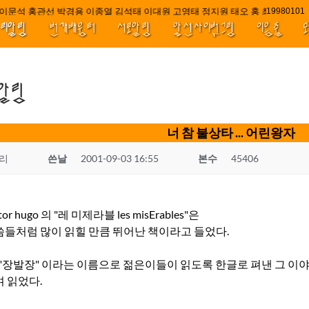
문석 홍관선 박경용 이종열 김석태 이대원 고영태 정지원 태오 홍 최윤호 백지
1998010
널리알림
번개배움터
서로알림
앞선사이벗그림
이음줄
.알림
너 참 불상타 ... 어린왕자
리
쓴날
2001-09-03 16:55
본수
45406
or hugo 의 "레 미제라블 les misErables"은
들처럼 많이 읽힐 만큼 뛰어난 책이라고 들었다.
 "장발장" 이라는 이름으로 젊은이들이 읽도록 한글로 펴낸 그 이
 읽었다.