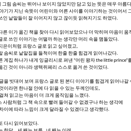
그림 솜씨는 뛰어나 보이지 않았지만 담고 있는 뜻은 매우 아름다
이야기가 지닌 속뜻이 어린이와 어른 사이를 이야기하는 것이어서 
쓰인 낱말들이 잘 이어지지 않고 끊이듯 읽혀지기도 하였다.
다른 이가 옮긴 책을 찾아 다시 읽어보았으나 더 막히며 마음이 움
글로 쓰인 이야기는 어떨까 하는 생각만 머리 속을 맴돌았다.
지은이처럼 프랑스 글로 읽고 싶어졌고,
말 솜씨로 낱말집을 들척이며 한줄 한줄 힘겹게 읽어나갔다.
계집 하나가 내게 잉글리시로 펴낸 "어린 왕자 the little prince"
옮긴 것이 아니라 생텍쥐페리 스스로 옮겨 쓴 것이었다.
 글을 빗대어 보며 프랑스 글로 된 본디 이야기를 힘겹게 읽어나갈 
 것이라면 한나절 안에 다 읽을 수 있는 두께인데도,
 걸쳐 읽고는 마음이 더 크게 움직임을 느꼈다.
 사람처럼 그 책 속으로 빨려 들어갈 수 없겠구나 하는 생각에
 차이에 따라 느낌이 크게 달라질 수 있겠다고 생각했다.
또 다시 읽어보았다.
한달 ... 세 째는 보름... 네 째는 이레...