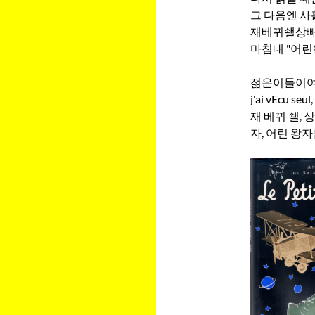
그 다음엔 사흘
재베뀌쇌상
마침내 "어린
젊은이들이여,
j'ai vEcu seu
재 베뀌 쇌,
자, 어린 왕