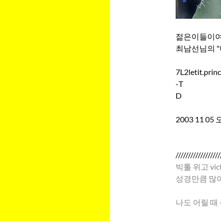
젊은이들이여.
최남선님의 "
7L2letit.pri
-T
D
2003 11 0
//////////////////
빅톨 위고 vict
성경만큼 많이
나도 어릴 때