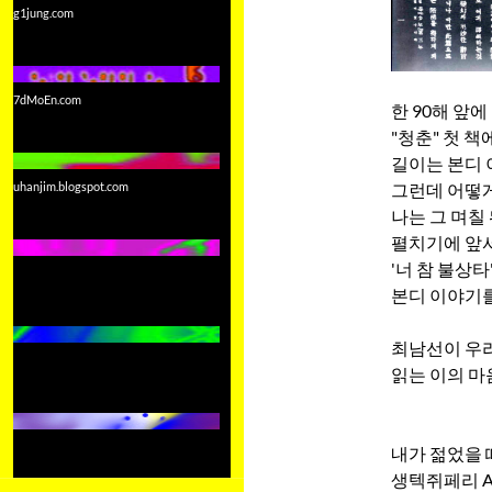
g1jung.com
7dMoEn.com
한 90해 앞
"청춘" 첫 
길이는 본디 
그런데 어떻게
uhanjim.blogspot.com
나는 그 며칠
펼치기에 앞서
'너 참 불상
본디 이야기를
최남선이 우리
읽는 이의 마
내가 젊었을 
생텍쥐페리 Anto