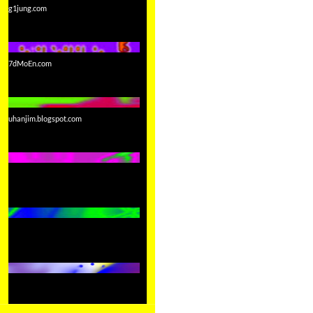
g1jung.com
7dMoEn.com
uhanjim.blogspot.com