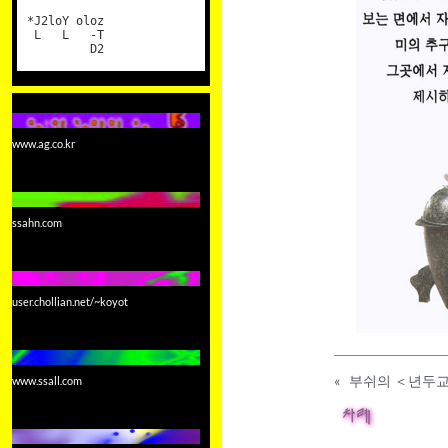
*J2loY oloz
L L -T
D2
www.ag.co.kr
ssahn.com
user.chollian.net/~koyot
«
부쉬의 ＜년두교
www.ssall.com
차례