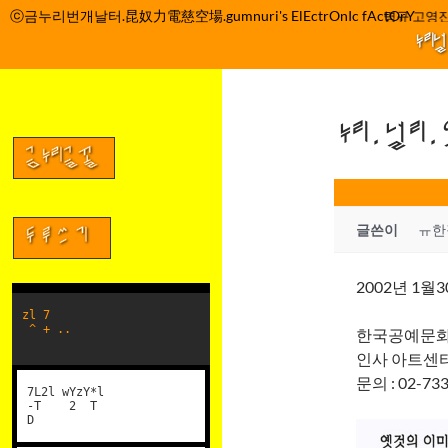
컨
ⓒ금누리번개날터.昆奴力電慈空場.gumnuri's ElEctrOnIc fActOrY
박정관 조명규 고영진
텐
누리
츠
로
건
누리.널리
너
뛰
금누리글꼴
기
글쓴이
ㅠ한
두루쓰기
2002년 1월3
zl 7
^ + ..
한국공예문화
인사 아트센타
문의 : 02-73
7L2l wYzY*l
-T 2 T
D