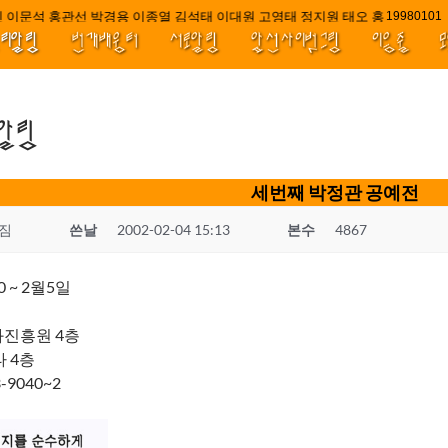
 이문석 홍관선 박경용 이종열 김석태 이대원 고영태 정지원 태오 홍 최윤호 백
////||||
1998010
널리알림
번개배움터
서로알림
앞선사이벗그림
이음줄
.알림
세번째 박정관 공예전
짐
쓴날
2002-02-04 15:13
본수
4867
0 ~ 2월5일
진흥원 4층
 4층
3-9040~2