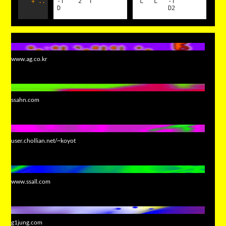
^ + ..
-T 2 T
L L -T
D
D2
www.ag.co.kr
ssahn.com
user.chollian.net/~koyot
www.ssall.com
g1jung.com