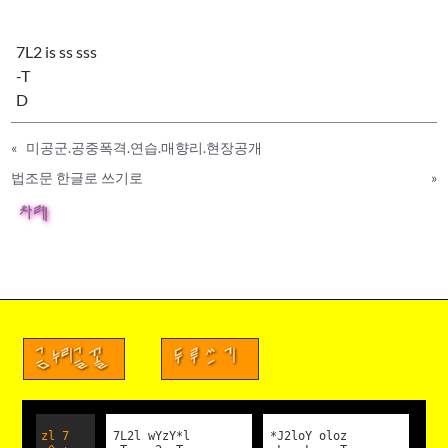
7L2 is ss sss
-T
D
«
미공군.공중폭격.연습.매향리.현장공개
법조문 한글로 쓰기로
»
차례
금누리글꼴
두루쓰기
zl 7
7L2l wYzY*l
*J2loY oloz