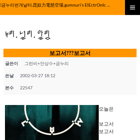
컨
ⓒ금누리번개날터.昆奴力電慈空場.gumnuri's ElEctrOnIc fActOrY
텐
주 메뉴
츠
로
누리.널리.알림
건
너
뛰
보고서???보고서
기
글쓴이
그린비+안상수+금누리
쓴날
2002-03-27 18:12
본수
22547
오늘은
보고서
보고서