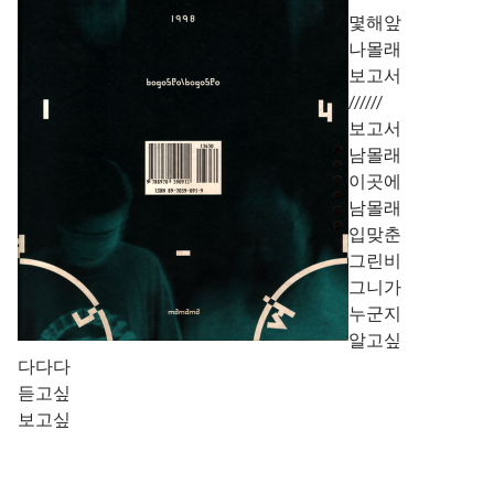
몇해앞
나몰래
보고서
//////
보고서
남몰래
이곳에
남몰래
입맞춘
그린비
그니가
누군지
알고싶
다다다
듣고싶
보고싶