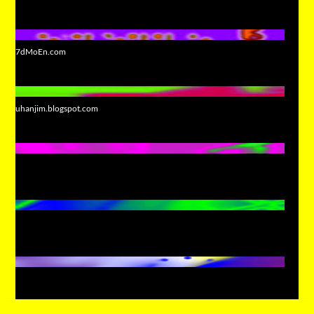
7dMoEn.com
uhanjim.blogspot.com