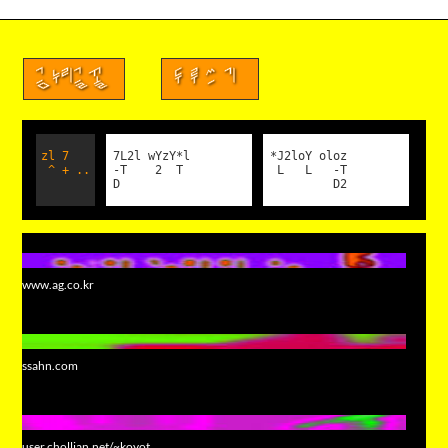
금누리글꼴
두루쓰기
zl 7
7L2l wYzY*l
*J2loY oloz
^ + ..
-T 2 T
L L -T
D
D2
www.ag.co.kr
ssahn.com
user.chollian.net/~koyot