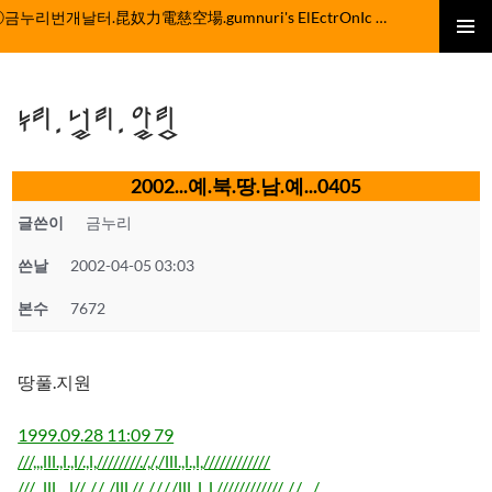
컨
ⓒ금누리번개날터.昆奴力電慈空場.gumnuri's ElEctrOnIc fActOrY
텐
주 메뉴
츠
로
누리.널리.알림
건
너
뛰
2002...예.북.땅.남.예...0405
기
글쓴이
금누리
쓴날
2002-04-05 03:03
본수
7672
땅풀.지원
1999.09.28 11:09 79
///,,,lll.,l.,l/.,l,////////./,/,/lll.,l.,l,////////////
///,,,lll.,.,l//,,/./,,/lll.//,,/./,/,/lll.,l.,l,////////////.,/./,.,./