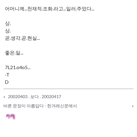
어머니께...천재적.조화.라고...일러.주었다...
상.
상.
곧.생각.곧.현실...
좋은.일...
7L21.o4o5...
-T
D
«
20020403 . 보다 . 20020417
바른 문장이 아름답다 - 한겨레신문에서
»
차례