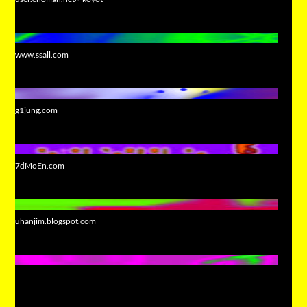
www.ssall.com
g1jung.com
7dMoEn.com
uhanjim.blogspot.com