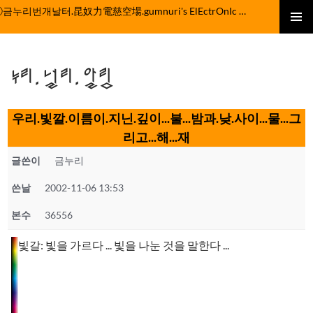
컨
ⓒ금누리번개날터.昆奴力電慈空場.gumnuri's ElEctrOnIc fActOrY
텐
주 메뉴
츠
로
누리.널리.알림
건
너
뛰
우리.빛깔.이름이.지닌.깊이...불...밤과.낮.사이...물...그
기
리고...해...재
글쓴이
금누리
쓴날
2002-11-06 13:53
본수
36556
빛갈: 빛을 가르다 ... 빛을 나눈 것을 말한다 ...