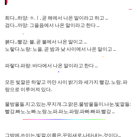
희다...하양: ㅎ.ㅣ, 곧 해에서 나온 말이라고 하고 ...
검다...까망: 그을음에서 나온 말이라고 한다 ...
.
붉다...빨강: 블, 곧 불에서 나온 말이고 ...
노랗다.노랑: 노을, 곧 밤과 낮 사이에서 나온 말이고 ...
-
파랗다.파랑: 바다에서 나온 말이라고 한다 ...
'
모든 빛깔은 하얗고 까만 사이 밝기와 세가지 빨강, 노랑, 파
랑으로 이루어져 있다.
물방울들.지고.있는.무지개.그.맑은.물방울들이.나눈.빛깔들:
빨강.빠노.노빠.노랑.노파.파노.파랑.파빠.빠파.빨강 ...
그밖에.쓰이는.빛깔.이름은.꾸밈새로.나타내는.것이다...