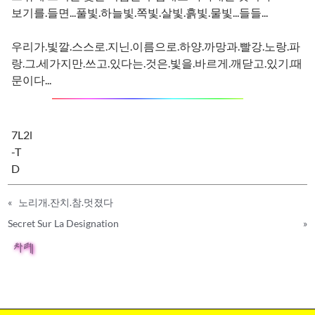
보기를.들면...풀빛.하늘빛.쪽빛.살빛.흙빛.물빛...들들...
우리가.빛깔.스스로.지닌.이름으로.하양.까망과.빨강.노랑.파
랑.그.세가지만.쓰고.있다는.것은.빛을.바르게.깨닫고.있기.때
문이다...
7L2l
-T
D
«
노리개.잔치.참.멋졌다
Secret Sur La Designation
»
차례