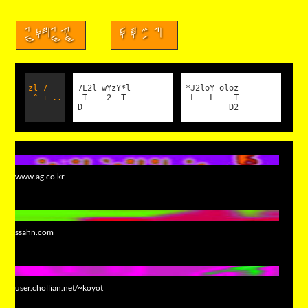
금누리글꼴
두루쓰기
zl 7
7L2l wYzY*l
*J2loY oloz
^ + ..
-T 2 T
L L -T
D
D2
www.ag.co.kr
ssahn.com
user.chollian.net/~koyot