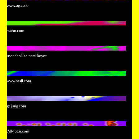
www.ag.co.kr
ssahn.com
user.chollian.net/~koyot
www.ssall.com
g1jung.com
7dMoEn.com