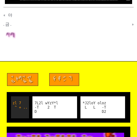
«
야
. 금 .
»
차례
금누리글꼴
두루쓰기
zl 7
7L2l wYzY*l
*J2loY oloz
^ + ..
-T 2 T
L L -T
D
D2