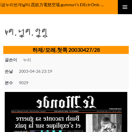
컨
ⓒ금누리번개날터.昆奴力電慈空場.gumnuri's ElEctrOnIc fActOrY
텐
주 메뉴
츠
로
누리.널리.알림
건
너
뛰
하제/모레.첫쪽 20030427/28
기
글쓴이
누리
쓴날
2003-04-26 23:19
본수
9029